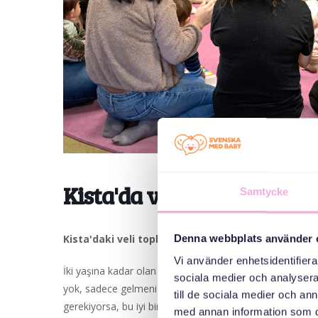
Kista'da veli toplantısı
Samtycke
Kista'daki veli toplantılarımıza hoş geldiniz!
Denna webbplats använder 
Vi använder enhetsidentifierar
İki yaşına kadar olan tüm çocuklar, ebeveynleri veya diğer
sociala medier och analysera 
yok, sadece gelmeniz yeterli. Oyun oynuyoruz, kahve iç
till de sociala medier och a
gerekiyorsa, bu iyi bir fırsat! Her zaman ücretsizdir.
med annan information som du 