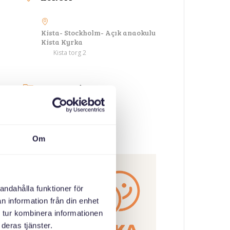
Kista- Stockholm- Açık anaokulu
Kista Kyrka
Kista torg 2
KATEGORILER
Ebeveyn toplantıları
Om
ORGANIZATÖR
andahålla funktioner för
n information från din enhet
 tur kombinera informationen
deras tjänster.