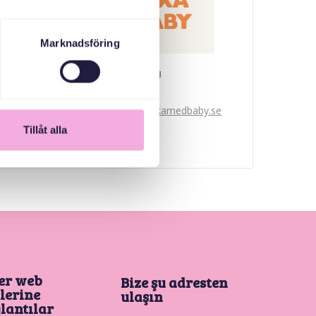
Marknadsföring
Svenska med baby
E-Posta
bokningen@svenskamedbaby.se
Tillåt alla
er web
Bize şu adresten
elerine
ulaşın
lantılar