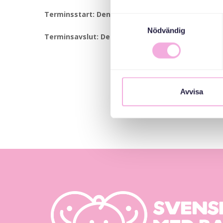
Terminsstart: Den 17 mars.
Samtyckesval
Nödvändig
Terminsavslut: Den 26 maj.
Avvisa