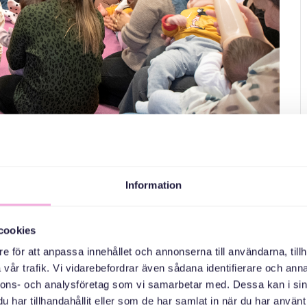
Information
cookies
e för att anpassa innehållet och annonserna till användarna, tillh
 yetişkinler katılabilir. Bu toplantı için kayıt yaptırmanıza gerek
vår trafik. Vi vidarebefordrar även sådana identifierare och anna
iyoruz ve sohbet ediyoruz. İsveççe konuşma pratiği yapmanız
nnons- och analysföretag som vi samarbetar med. Dessa kan i sin
har tillhandahållit eller som de har samlat in när du har använt 