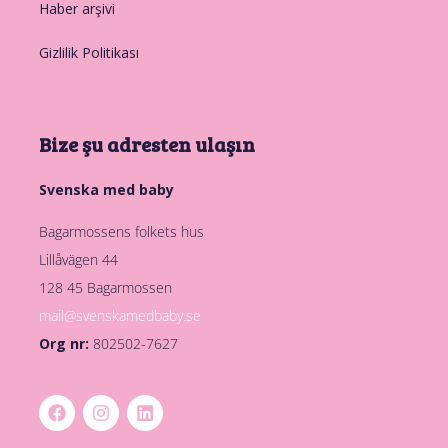
Haber arşivi
Gizlilik Politikası
Bize şu adresten ulaşın
Svenska med baby
Bagarmossens folkets hus
Lillåvägen 44
128 45 Bagarmossen
mail@svenskamedbaby.se
Org nr:
802502-7627