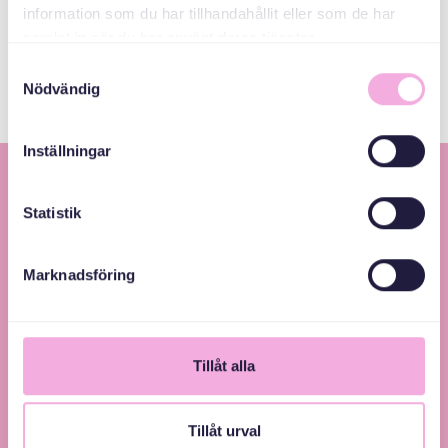
E-Posta
information som du har tillhandahållit eller som de har
bokningen@svenskamedbaby.se
samlat in när du har använt deras tjänster.
Samtyckesval
Nödvändig
Inställningar
Statistik
Marknadsföring
Svenska med baby – Föräldraträffar för jämlikhet
och inkludering.
Tillåt alla
Tillåt urval