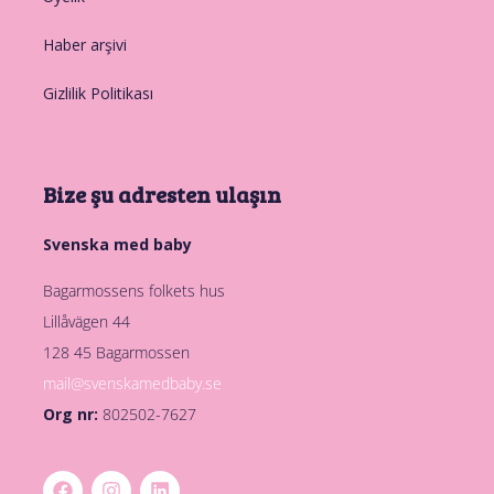
Haber arşivi
Gizlilik Politikası
Bize şu adresten ulaşın
Svenska med baby
Bagarmossens folkets hus
Lillåvägen 44
128 45 Bagarmossen
mail@svenskamedbaby.se
Org nr:
802502-7627