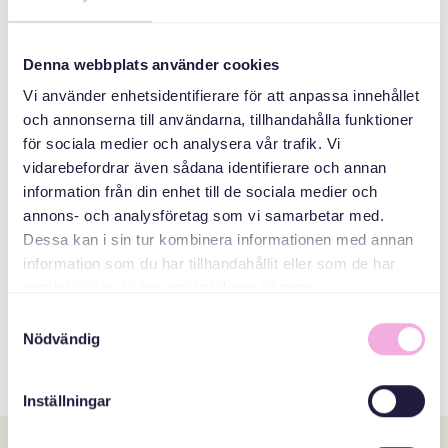
sammanlagt 18 språk!
Denna webbplats använder cookies
Vi lär av varandra varje dag, vi får ökad förståelse för olika
religioner och för olika sätt att hantera de situationer som
Vi använder enhetsidentifierare för att anpassa innehållet
kan uppstå på en arbetsplats.
och annonserna till användarna, tillhandahålla funktioner
för sociala medier och analysera vår trafik. Vi
vidarebefordrar även sådana identifierare och annan
Kansliet
information från din enhet till de sociala medier och
annons- och analysföretag som vi samarbetar med.
Dessa kan i sin tur kombinera informationen med annan
information som du har tillhandahållit eller som de har
samlat in när du har använt deras tjänster.
Samtyckesval
Nödvändig
Inställningar