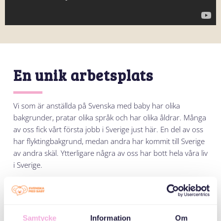
En unik arbetsplats
Vi som är anställda på Svenska med baby har olika
bakgrunder, pratar olika språk och har olika åldrar. Många
av oss fick vårt första jobb i Sverige just här. En del av oss
har flyktingbakgrund, medan andra har kommit till Sverige
av andra skäl. Ytterligare några av oss har bott hela våra liv
i Sverige.
Vi önskar att fler organisationer och företag kunde se alla
positiva sidor av mångfald, när de anställer. Som det här
med språkkunskaper. Vi på Svenska med baby talar
Samtycke
Information
Om