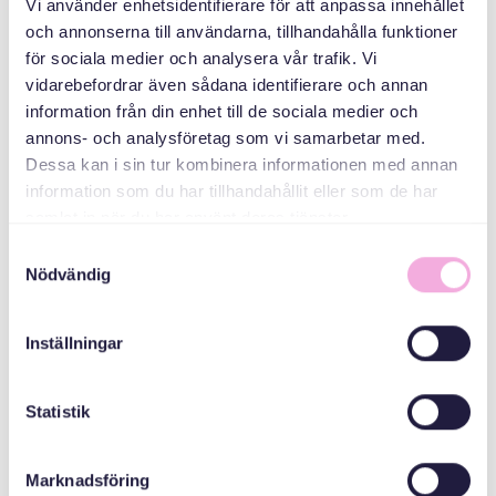
Vi använder enhetsidentifierare för att anpassa innehållet
och annonserna till användarna, tillhandahålla funktioner
Svenska med baby
för sociala medier och analysera vår trafik. Vi
Email
vidarebefordrar även sådana identifierare och annan
bokningen@svenskamedbaby.se
information från din enhet till de sociala medier och
annons- och analysföretag som vi samarbetar med.
Dessa kan i sin tur kombinera informationen med annan
information som du har tillhandahållit eller som de har
المنظمون المشاركون
samlat in när du har använt deras tjänster.
Samtyckesval
المجلس الإداري
Nödvändig
لمقاطعة ستوكهولم
Inställningar
Statistik
Marknadsföring