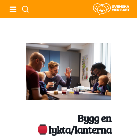
Bygg en
lykta/lanterna