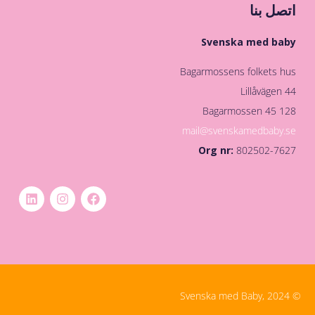
اتصل بنا
Svenska med baby
Bagarmossens folkets hus
Lillåvägen 44
128 45 Bagarmossen
mail@svenskamedbaby.se
Org nr:
802502-7627
© Svenska med Baby, 2024