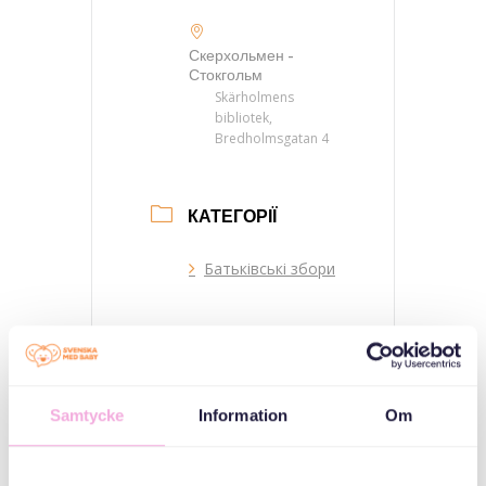
Скерхольмен -
Стокгольм
Skärholmens
bibliotek,
Bredholmsgatan 4
КАТЕГОРІЇ
Батьківські збори
ОРГАНІЗАТОР
Samtycke
Information
Om