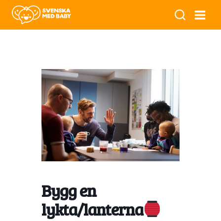
Bygg en
lykta/lanterna