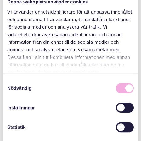
Denna webbplats använder cookies
Vi använder enhetsidentifierare för att anpassa innehållet
och annonserna till användarna, tillhandahålla funktioner
Svenska med baby
för sociala medier och analysera vår trafik. Vi
vidarebefordrar även sådana identifierare och annan
Email
information från din enhet till de sociala medier och
bokningen@svenskamedbaby.se
annons- och analysföretag som vi samarbetar med.
Dessa kan i sin tur kombinera informationen med annan
information som du har tillhandahållit eller som de har
СПІВОРГАНІЗАТОРИ
samlat in när du har använt deras tjänster.
Samtyckesval
Nödvändig
Адміністративна
рада округу
Стокгольм
Inställningar
Statistik