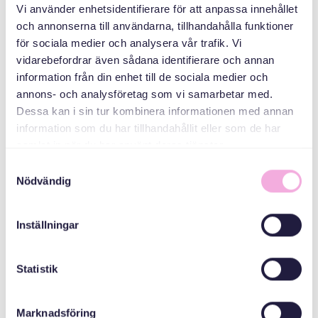
Vi använder enhetsidentifierare för att anpassa innehållet
och annonserna till användarna, tillhandahålla funktioner
Svenska med baby
för sociala medier och analysera vår trafik. Vi
vidarebefordrar även sådana identifierare och annan
E-post
information från din enhet till de sociala medier och
bokningen@svenskamedbaby.se
annons- och analysföretag som vi samarbetar med.
Dessa kan i sin tur kombinera informationen med annan
CO-ORGANIZERS
information som du har tillhandahållit eller som de har
samlat in när du har använt deras tjänster.
Samtyckesval
Stockholm County
Nödvändig
Administrative
Board
Inställningar
Statistik
Marknadsföring