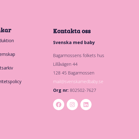
nkar
Kontakta oss
duktion
Svenska med baby
emskap
Bagarmossens folkets hus
Lillåvägen 44
tsarkiv
128 45 Bagarmossen
mail@svenskamedbaby.se
ritetspolicy
Org nr:
802502-7627