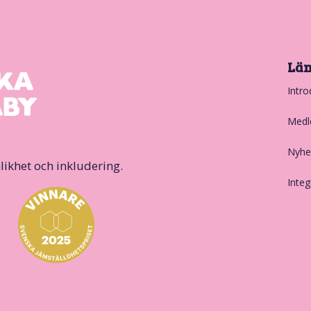
Lä
Intro
Medl
Nyhe
likhet och inkludering.
Integ