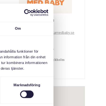
Svenska med baby
E-post
Om
bokningen@svenskamedbaby.se
MEDARRANGÖRER
andahålla funktioner för
n information från din enhet
Länsstyrelsen Stockholm
 tur kombinera informationen
deras tjänster.
Marknadsföring