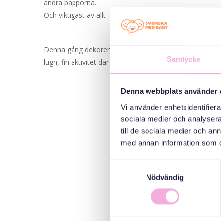
andra papporna.
Och viktigast av allt – vi har roligt tillsammans med våra
Denna gång dekorerar vi glasburkar med silkespapper 
Samtycke
lugn, fin aktivitet där barn och pappor får skapa sida vid s
Denna webbplats använder 
Vi använder enhetsidentifierar
sociala medier och analysera 
till de sociala medier och a
med annan information som du 
Samtyckesval
Nödvändig