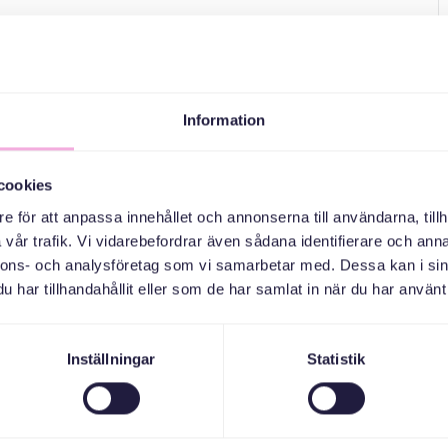
 barn!
och gör egna lyktor att lysa upp novembermörkret med. En
Information
ida. Allt är helt gratis!
cookies
e för att anpassa innehållet och annonserna till användarna, tillh
vår trafik. Vi vidarebefordrar även sådana identifierare och anna
nnons- och analysföretag som vi samarbetar med. Dessa kan i sin
har tillhandahållit eller som de har samlat in när du har använt 
Inställningar
Statistik