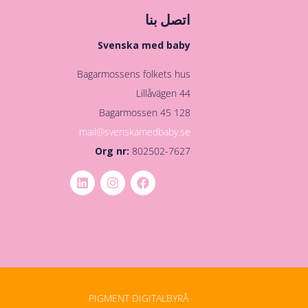
اتصل بنا
Svenska med baby
Bagarmossens folkets hus
Lillåvägen 44
128 45 Bagarmossen
mail@svenskamedbaby.se
Org nr:
802502-7627
PIGMENT DIGITALBYRÅ