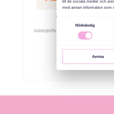
till de sociala medier och a
med annan information som du 
Svenska med baby
Samtyckesval
Email
Nödvändig
bokningen@svenskamedbaby.se
المنظمون المشاركون
Avvisa
Järfälla Kommun