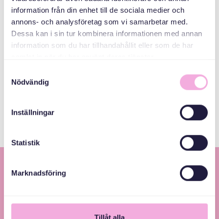
Email
information från din enhet till de sociala medier och
bokningen@svenskamedbaby.se
annons- och analysföretag som vi samarbetar med.
Dessa kan i sin tur kombinera informationen med annan
information som du har tillhandahållit eller som de har
MEDARRANGÖRER
samlat in när du har använt deras tjänster.
Samtyckesval
Nödvändig
Järfälla Kommun
Inställningar
Statistik
Marknadsföring
Tillåt alla