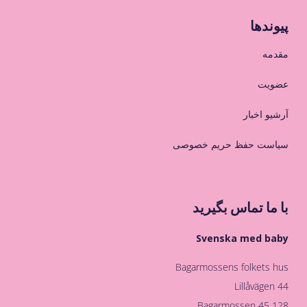
پیوندها
مقدمه
عضویت
آرشیو اخبار
سیاست حفظ حریم خصوصی
با ما تماس بگیرید
Svenska med baby
Bagarmossens folkets hus
Lillåvägen 44
128 45 Bagarmossen