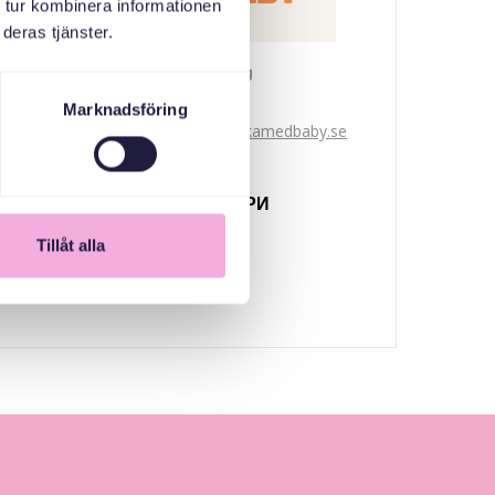
 tur kombinera informationen
deras tjänster.
Svenska med baby
Email
Marknadsföring
bokningen@svenskamedbaby.se
СПІВОРГАНІЗАТОРИ
Tillåt alla
Järfälla Kommun