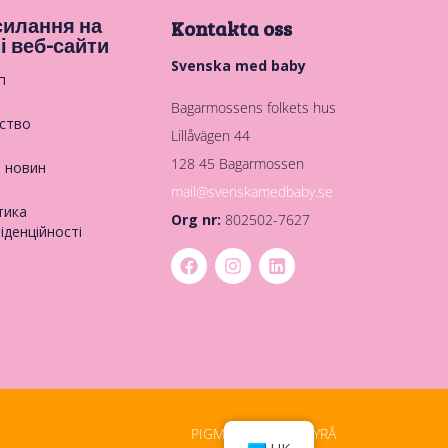
илання на
Kontakta oss
і веб-сайти
Svenska med baby
п
Bagarmossens folkets hus
ство
Lillåvägen 44
128 45 Bagarmossen
в новин
mail@svenskamedbaby.se
тика
Org nr:
802502-7627
іденційності
PIGMENT DIGITALBYRÅ