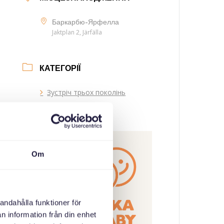
Баркарбю-Ярфелла
Jaktplan 2, Järfälla
КАТЕГОРІЇ
Зустріч трьох поколінь
ОРГАНІЗАТОР
Om
andahålla funktioner för
n information från din enhet