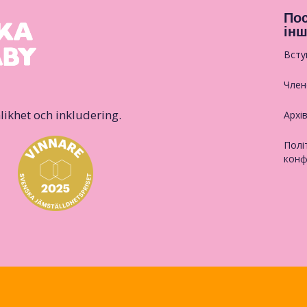
Пос
інш
Всту
Член
likhet och inkludering.
Архі
Полі
конф