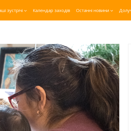
ші зустрічі
Календар заходів
Останні новини
Долуч