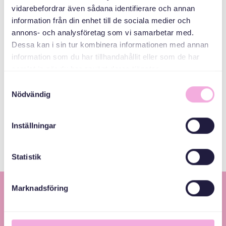
vidarebefordrar även sådana identifierare och annan
E-Posta
information från din enhet till de sociala medier och
bokningen@svenskamedbaby.se
annons- och analysföretag som vi samarbetar med.
Dessa kan i sin tur kombinera informationen med annan
information som du har tillhandahållit eller som de har
ORTAK
samlat in när du har använt deras tjänster.
ORGANIZATÖRLER
Samtyckesval
Nödvändig
Järfälla Kommun
Inställningar
Statistik
Marknadsföring