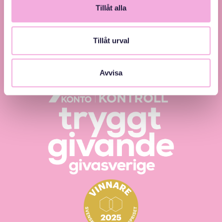
Tillåt alla
Svenska med baby – Föräldraträffar för jämlikhet
Tillåt urval
och inkludering.
Avvisa