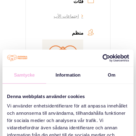
فئات
اجتماعات الأب
منظم
Samtycke
Information
Om
Svenska med baby
Denna webbplats använder cookies
Email
Vi använder enhetsidentifierare för att anpassa innehållet
bokningen@svenskamedbaby.se
och annonserna till användarna, tillhandahålla funktioner
för sociala medier och analysera vår trafik. Vi
vidarebefordrar även sådana identifierare och annan
information från din enhet till de sociala medier och