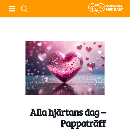
Alla hjärtans dag –
Pappaträff