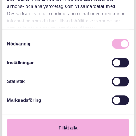
المنظمون المشاركون
annons- och analysföretag som vi samarbetar med.
Dessa kan i sin tur kombinera informationen med annan
Gålöstiftelsen
information som du har tillhandahållit eller som de har
samlat in när du har använt deras tjänster.
Samtyckesval
Nödvändig
Inställningar
Statistik
Marknadsföring
1
Tillåt alla