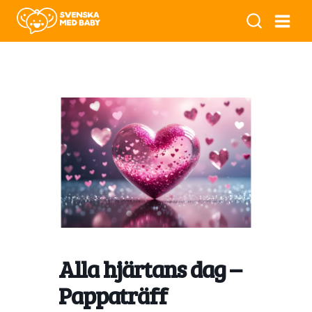
Alla hjärtans dag –
Pappaträff