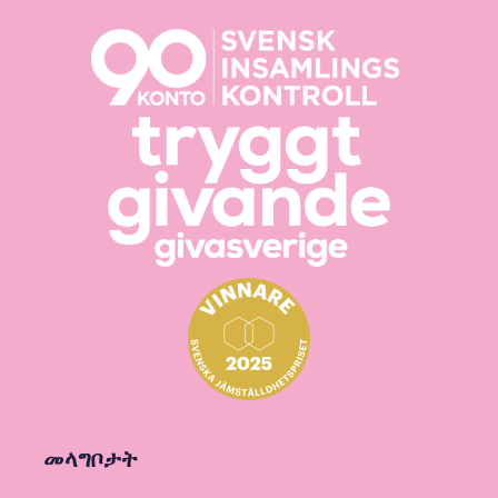
መላግቦታት