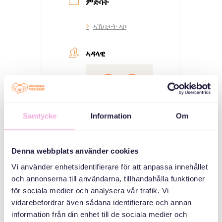
ምድባት
ኣኼባታት ኣቦ
ኣዳላዊ
Samtycke
Information
Om
Denna webbplats använder cookies
Svenska med baby
Vi använder enhetsidentifierare för att anpassa innehållet
ኢመይል
och annonserna till användarna, tillhandahålla funktioner
bokningen@svenskamedbaby.se
för sociala medier och analysera vår trafik. Vi
vidarebefordrar även sådana identifierare och annan
ተሓባበርቲ ኣዳለውቲ
information från din enhet till de sociala medier och