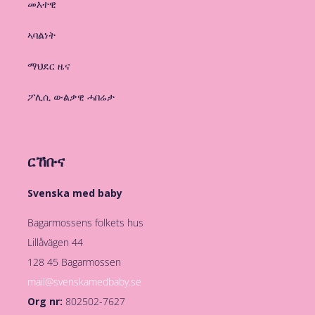
መእተዊ
ኣባልነት
ማህደር ዜና
ፖሊሲ ውልቃዊ ሓበሬታ
ርኸቡና
Svenska med baby
Bagarmossens folkets hus
Lillåvägen 44
128 45 Bagarmossen
mail@svenskamedbaby.se
Org nr:
802502-7627