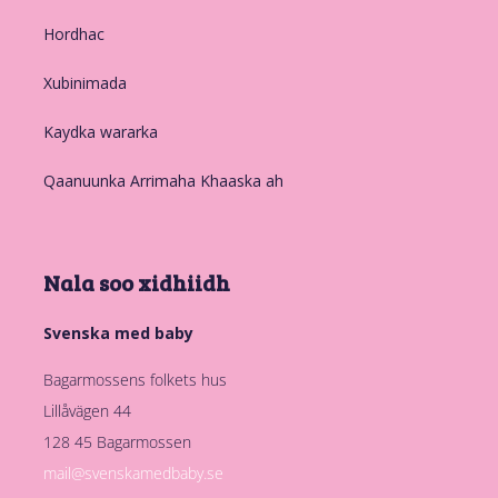
Hordhac
Xubinimada
Kaydka wararka
Qaanuunka Arrimaha Khaaska ah
Nala soo xidhiidh
Svenska med baby
Bagarmossens folkets hus
Lillåvägen 44
128 45 Bagarmossen
mail@svenskamedbaby.se