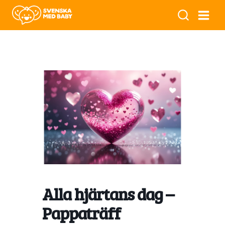
Alla hjärtans dag –
Pappaträff