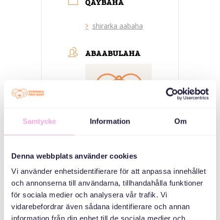
QAYBAHA
shirarka aabaha
ABAABULAHA
Samtycke
Information
Om
Svenska med baby
Denna webbplats använder cookies
iimaylka
Vi använder enhetsidentifierare för att anpassa innehållet
bokningen@svenskamedbaby.se
och annonserna till användarna, tillhandahålla funktioner
för sociala medier och analysera vår trafik. Vi
vidarebefordrar även sådana identifierare och annan
information från din enhet till de sociala medier och