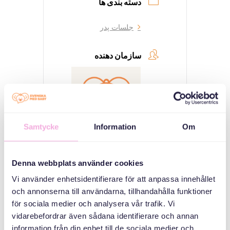
دسته بندی ها
جلسات پدر
سازمان دهنده
Samtycke
Information
Om
Svenska med baby
Denna webbplats använder cookies
Email
Vi använder enhetsidentifierare för att anpassa innehållet
bokningen@svenskamedbaby.se
och annonserna till användarna, tillhandahålla funktioner
för sociala medier och analysera vår trafik. Vi
vidarebefordrar även sådana identifierare och annan
information från din enhet till de sociala medier och