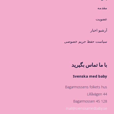
مقدمه
عضویت
آرشیو اخبار
سیاست حفظ حریم خصوصی
با ما تماس بگیرید
Svenska med baby
Bagarmossens folkets hus
Lillåvägen 44
128 45 Bagarmossen
mail@svenskamedbaby.se