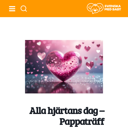
Alla hjärtans dag –
Pappaträff