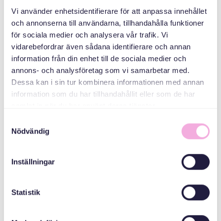
Vi använder enhetsidentifierare för att anpassa innehållet
och annonserna till användarna, tillhandahålla funktioner
Svenska med baby
för sociala medier och analysera vår trafik. Vi
vidarebefordrar även sådana identifierare och annan
Email
information från din enhet till de sociala medier och
bokningen@svenskamedbaby.se
annons- och analysföretag som vi samarbetar med.
Dessa kan i sin tur kombinera informationen med annan
information som du har tillhandahållit eller som de har
samlat in när du har använt deras tjänster.
Samtyckesval
Nödvändig
Inställningar
Statistik