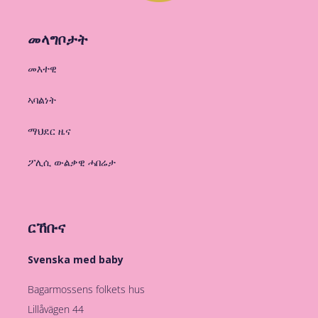
መላግቦታት
መእተዊ
ኣባልነት
ማህደር ዜና
ፖሊሲ ውልቃዊ ሓበሬታ
ርኸቡና
Svenska med baby
Bagarmossens folkets hus
Lillåvägen 44