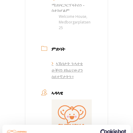
ሜድቦርጋርፕላትሰን -
ስቶክሆልም
Welcome House,
Medborgarplatsen
25
ምድባት
ኣኼባታት ንሓተቲ
ዑቕባን ዩክሬናውያን
ስደተኛታትን።
ኣዳላዊ