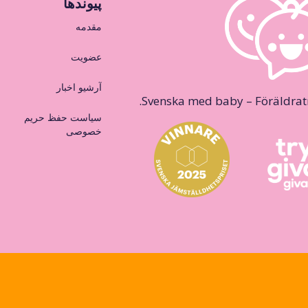
پیوندها
مقدمه
عضویت
آرشیو اخبار
Svenska med baby – Föräldraträ
سیاست حفظ حریم
خصوصی