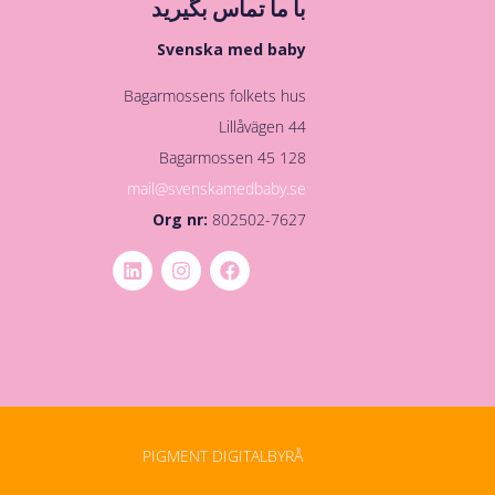
با ما تماس بگیرید
Svenska med baby
Bagarmossens folkets hus
Lillåvägen 44
128 45 Bagarmossen
mail@svenskamedbaby.se
Org nr:
802502-7627
PIGMENT DIGITALBYRÅ