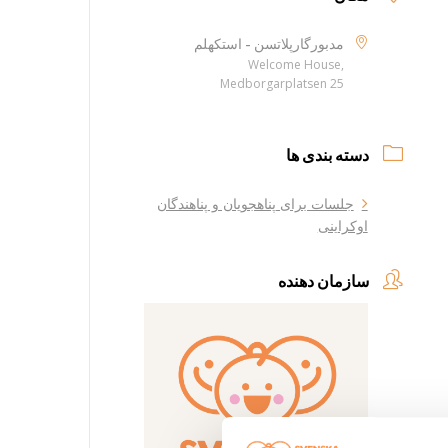
مدبورگارپلاتسن - استکهلم
Welcome House,
Medborgarplatsen 25
دسته بندی ها
جلسات برای پناهجویان و پناهندگان
اوکراینی
سازمان دهنده