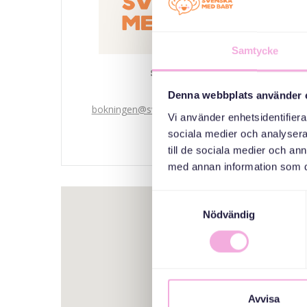
Samtycke
Svenska med baby
ایمیل
Denna webbplats använder 
bokningen@svenskamedbaby.se
Vi använder enhetsidentifierar
sociala medier och analysera 
till de sociala medier och a
med annan information som du 
Samtyckesval
Nödvändig
Avvisa