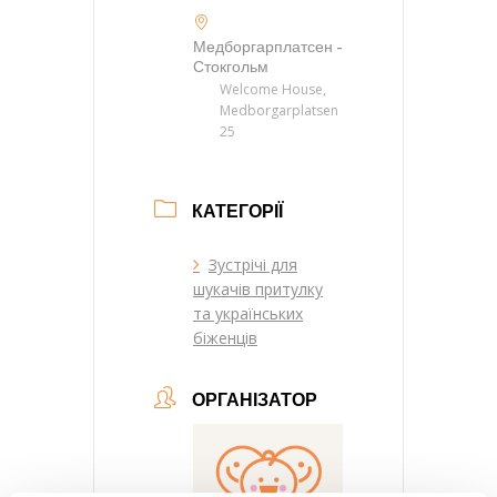
Медборгарплатсен -
Стокгольм
Welcome House,
Medborgarplatsen
25
КАТЕГОРІЇ
Зустрічі для
шукачів притулку
та українських
біженців
ОРГАНІЗАТОР