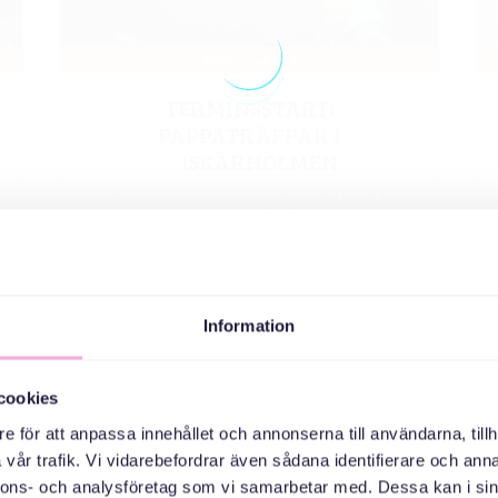
02 SEPTEMBER 2026
TRE GENERATIONER MÖTS:
SPRÅKRYTMIK ÖVER GRÄNSER
OCH ÅLDRAR
Granängsringen - Tyresö, Granängsringen 60, Tyresö
اطلاع رسانی
Information
LOAD MORE
cookies
e för att anpassa innehållet och annonserna till användarna, tillh
vår trafik. Vi vidarebefordrar även sådana identifierare och anna
nnons- och analysföretag som vi samarbetar med. Dessa kan i sin