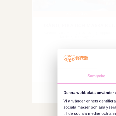
02 SEPTEMBER 2026
TRE GENERATIONER MÖTS:
SAMTAL, SÅNG OCH FIKA
Farsta bibliotek - Stockholm, Farstagången 14C,
Farsta
اطلاع رسانی
Samtycke
Denna webbplats använder 
Vi använder enhetsidentifierar
sociala medier och analysera 
till de sociala medier och a