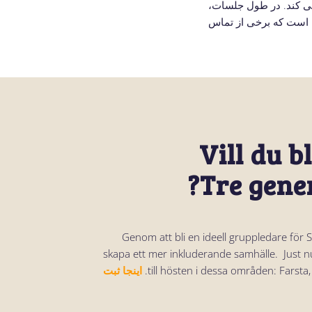
ن است که برخی از تماس
Vill du b
Tre gene
Genom att bli en ideell gruppledare för 
skapa ett mer inkluderande samhälle. Just n
till hösten i dessa områden: Farsta, 
اینجا ثبت