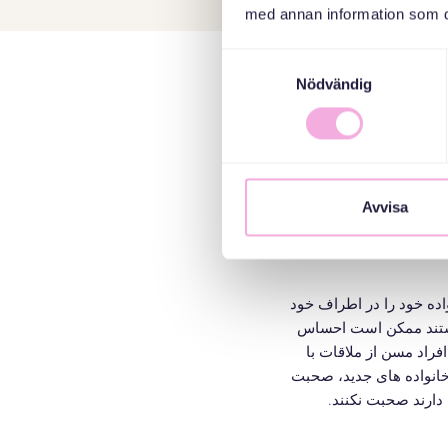
med annan information som du 
Samtyckesval
Nödvändig
Här möts föräldraled
seniorer. Vi börjar a
Andra gånger stannar
Avvisa
واده خود را در اطراف خود
هستند ممکن است احساس
افراد مسن از ملاقات با
 خانواده های جدید، صحبت
دارند صحبت نکنند.
ی کند. در طول جلسات،