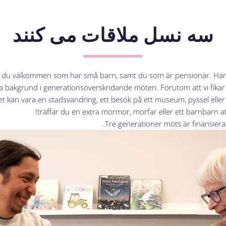
سه نسل ملاقات می کنند
 är du välkommen som har små barn, samt du som är pensionär. Här
a bakgrund i generationsöverskridande möten. Förutom att vi fikar o
Det kan vara en stadsvandring, ett besök på ett museum, pyssel elle
träffar du en extra mormor, morfar eller ett barnbarn at
Tre generationer möts är finansiera