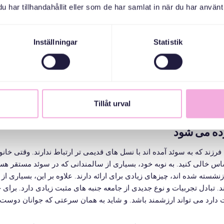
har tillhandahållit eller som de har samlat in när du har använt 
می رود
Inställningar
Statistik
iga med små barn som är nya i Sverige, etablerade föräldrar från 
lltid med en presentation, så att alla känner sig riktigt välkomna. Ibl
 vi i möteslokalen och samtalar kring olika teman som berör allt från
samhälle. Vi byter erfarenheter och stöttar varandra. Vi fikar och 
Tillåt urval
ده می شود
فرزند که به سوئد آمده اند با نسل های قدیمی تر ارتباط ندارند. وقتی خان
س خالی کنید. به نوبه خود، بسیاری از سالمندانی که در سوئد مستقر 
بازنشسته شده اند، چیزهای زیادی برای ارائه دارند. علاوه بر این، بسیاری از 
 تبادل تجربیات و نوع جدیدی از جامعه جنبه های مثبت زیادی دارد. برای
دارد می تواند ارزشمند باشد. و شاید به همان سرعتی که جوانان دوست 
ت را ممکن می کند و به زندگی غنی تر برای همه شرکت کنندگان کمک م