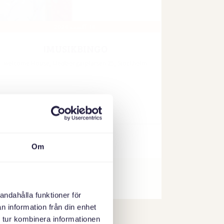
01 SEPTEMBER 2026
TRE GENERATIONER MÖTS:
SAMTAL, SÅNG OCH FIKA
Bagarmossens kyrka, Lagaplan 6, 128 45
Bagarmossen
اطلاع رسانی
Om
andahålla funktioner för
n information från din enhet
 tur kombinera informationen