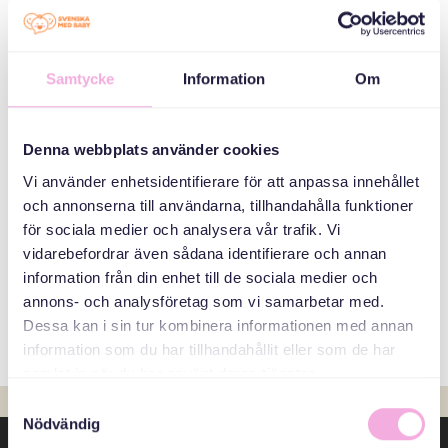
seeing young children. There are many upsides to the
exchange of experiences and a new kind of community. For
the new families, it can be valuable to speak Swedish with
Samtycke
Information
Om
someone who has time. And maybe not speak as fast as
young people like to do.
Denna webbplats använder cookies
The meetings of these three generations enable these
Vi använder enhetsidentifierare för att anpassa innehållet
encounters and contribute to a richer life for all participants.
och annonserna till användarna, tillhandahålla funktioner
During the meetings, it is explored whether the participants
för sociala medier och analysera vår trafik. Vi
find any similar interests to build on. It is hoped that some
vidarebefordrar även sådana identifierare och annan
of the contacts made will last over time, even after the
information från din enhet till de sociala medier och
project has ended.
annons- och analysföretag som vi samarbetar med.
Find out more about Three generations meet,
contact us
.
Dessa kan i sin tur kombinera informationen med annan
information som du har tillhandahållit eller som de har
samlat in när du har använt deras tjänster.
Samtyckesval
Nödvändig