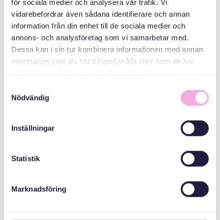
för sociala medier och analysera vår trafik. Vi
vidarebefordrar även sådana identifierare och annan
information från din enhet till de sociala medier och
annons- och analysföretag som vi samarbetar med.
Dessa kan i sin tur kombinera informationen med annan
information som du har tillhandahållit eller som de har
samlat in när du har använt deras tjänster.
Christer Andersson
Styrelseledamot
Samtyckesval
Nödvändig
Christer Andersson arbetar sedan många år som
interimkonsult med inriktning på affärsutveckling och
sälj generellt samt sponsring och partnerskap
Inställningar
specifikt. Han har haft uppdrag inom flertalet
branscher däribland kopplade till såväl besöksnäring,
Statistik
kultur, idrott och idéburen sektor. Han är även
certifierad ICI Coach.
Marknadsföring