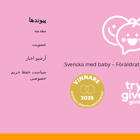
پیوندها
مقدمه
عضویت
آرشیو اخبار
Svenska med baby – Föräldraträ
سیاست حفظ حریم
خصوصی