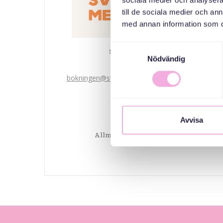
sociala medier och analysera 
till de sociala medier och a
med annan information som du 
Samtyckesval
Svenska med baby
Nödvändig
ایمیل
bokningen@svenskamedbaby.se
هم سازمان دهندگان
Avvisa
Allmänna arvsfonden