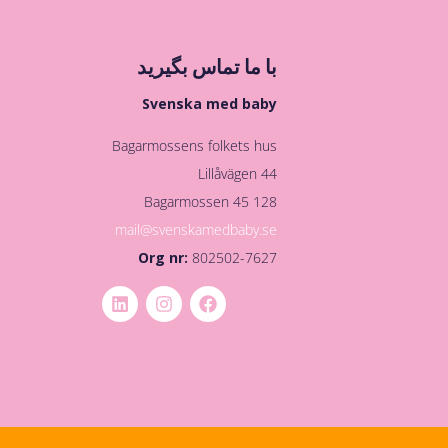
با ما تماس بگیرید
Svenska med baby
Bagarmossens folkets hus
Lillåvägen 44
128 45 Bagarmossen
mail@svenskamedbaby.se
Org nr:
802502-7627