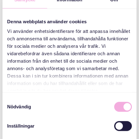
سه نسل ملاقات می
کنند
Denna webbplats använder cookies
سازمان دهنده
Vi använder enhetsidentifierare för att anpassa innehållet
och annonserna till användarna, tillhandahålla funktioner
för sociala medier och analysera vår trafik. Vi
vidarebefordrar även sådana identifierare och annan
information från din enhet till de sociala medier och
annons- och analysföretag som vi samarbetar med.
Dessa kan i sin tur kombinera informationen med annan
information som du har tillhandahållit eller som de har
samlat in när du har använt deras tjänster.
Svenska med baby
Samtyckesval
Email
Nödvändig
bokningen@svenskamedbaby.se
Inställningar