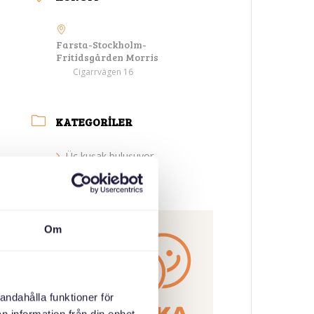
Farsta-Stockholm-
Fritidsgården Morris
Cigarrvägen 16
KATEGORILER
Üç kuşak buluşuyor
ORGANIZATÖR
Om
andahålla funktioner för