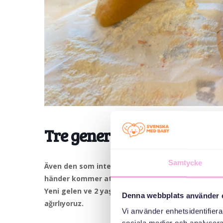
Tre generationer möts: H
Samtycke
Även den som inte är det minsta konstnärlig kan
händer kommer att ta plats på våra konstverk. Vi f
Yeni gelen ve 2 yaşına kadar küçük çocukları olan a
Denna webbplats använder 
ağırlıyoruz.
Vi använder enhetsidentifierar