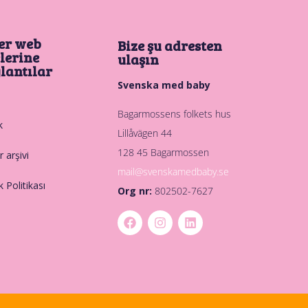
er web
Bize şu adresten
elerine
ulaşın
lantılar
Svenska med baby
Bagarmossens folkets hus
k
Lillåvägen 44
128 45 Bagarmossen
 arşivi
mail@svenskamedbaby.se
ik Politikası
Org nr:
802502-7627