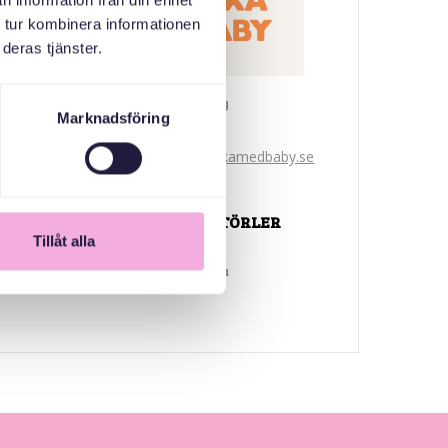
n information från din enhet
 tur kombinera informationen
deras tjänster.
Svenska med baby
Marknadsföring
E-Posta
bokningen@svenskamedbaby.se
ORTAK ORGANIZATÖRLER
Tillåt alla
Ulusal Miras Fonu