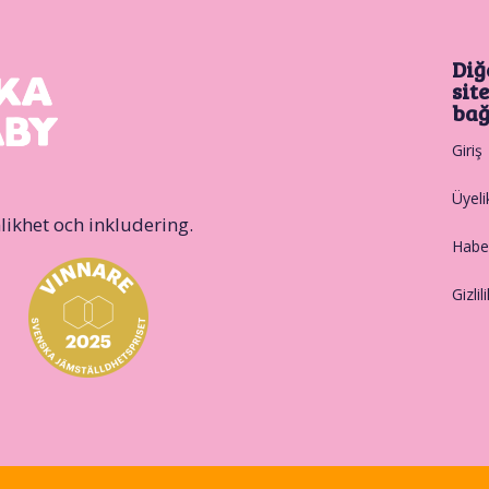
Diğ
sit
bağ
Giriş
Üyeli
likhet och inkludering.
Haber
Gizlil