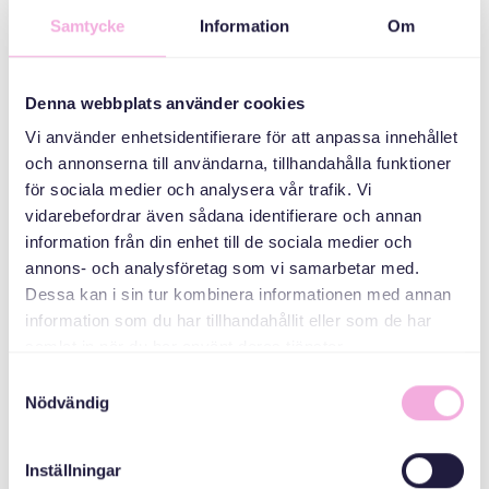
Samtycke
Information
Om
QAYBAHA
Saddex qarni ayaa
Denna webbplats använder cookies
kulmaya
Vi använder enhetsidentifierare för att anpassa innehållet
och annonserna till användarna, tillhandahålla funktioner
ABAABULAHA
för sociala medier och analysera vår trafik. Vi
vidarebefordrar även sådana identifierare och annan
information från din enhet till de sociala medier och
annons- och analysföretag som vi samarbetar med.
Dessa kan i sin tur kombinera informationen med annan
information som du har tillhandahållit eller som de har
samlat in när du har använt deras tjänster.
Samtyckesval
Svenska med baby
Nödvändig
iimaylka
bokningen@svenskamedbaby.se
Inställningar