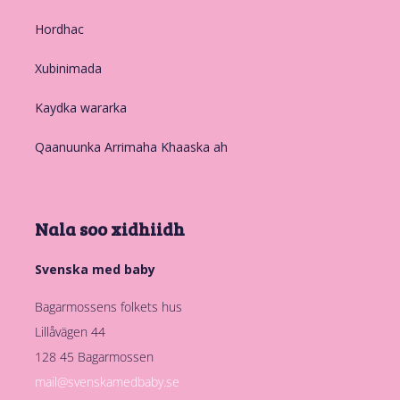
Hordhac
Xubinimada
Kaydka wararka
Qaanuunka Arrimaha Khaaska ah
Nala soo xidhiidh
Svenska med baby
Bagarmossens folkets hus
Lillåvägen 44
128 45 Bagarmossen
mail@svenskamedbaby.se