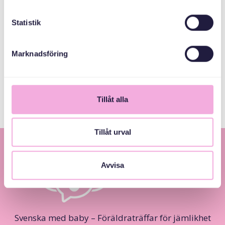
Statistik
ABAABULAYAASHA
Marknadsföring
Sanduuqa
dhaxalka guud
Tillåt alla
Tillåt urval
Avvisa
Svenska med baby – Föräldraträffar för jämlikhet