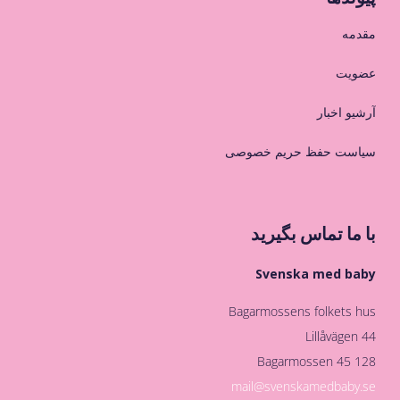
مقدمه
عضویت
آرشیو اخبار
سیاست حفظ حریم خصوصی
با ما تماس بگیرید
Svenska med baby
Bagarmossens folkets hus
Lillåvägen 44
128 45 Bagarmossen
mail@svenskamedbaby.se