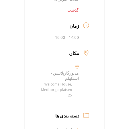
گذشت
زمان
14:00 - 16:00
مکان
مدبورگارپلاتسن -
استکهلم
Welcome House,
Medborgarplatsen
25
دسته بندی ها