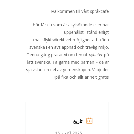
Välkommen till vårt språkcafé!
Här får du som är asylsökande eller har
uppehållstillstånd enligt
massflyktsdirektivet möjlighet att träna
svenska i en avslappnad och trevlig miljö.
Denna gång pratar vi om temat
nyheter
på
lätt svenska. Ta gärna med barnen – de är
självklart en del av gemenskapen. Vi bjuder
på fika och allt är helt gratis!
تاریخ
2025 آکتوبر 15