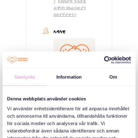
ኣኼባታት ንሓተቲ
ዑቕባን ዩክሬናውያን
ስደተኛታትን።
ኣዳላዊ
Samtycke
Information
Om
Svenska med baby
Denna webbplats använder cookies
ኢመይል
Vi använder enhetsidentifierare för att anpassa innehållet
bokningen@svenskamedbaby.se
och annonserna till användarna, tillhandahålla funktioner
för sociala medier och analysera vår trafik. Vi
ተሓባበርቲ ኣዳለውቲ
vidarebefordrar även sådana identifierare och annan