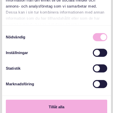
information från din enhet till de sociala medier och
annons- och analysföretag som vi samarbetar med.
ምምሕዳራዊ ቦርድ
Dessa kan i sin tur kombinera informationen med annan
ስቶክሆልም ካውንቲ
information som du har tillhandahållit eller som de har
samlat in när du har använt deras tjänster.
Samtyckesval
Nödvändig
Inställningar
Statistik
Marknadsföring
1
Tillåt alla