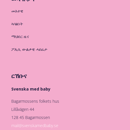
መእተዊ
ኣባልነት
ማህደር ዜና
ፖሊሲ ውልቃዊ ሓበሬታ
ርኸቡና
Svenska med baby
Bagarmossens folkets hus
Lillåvägen 44
128 45 Bagarmossen
mail@svenskamedbaby.se