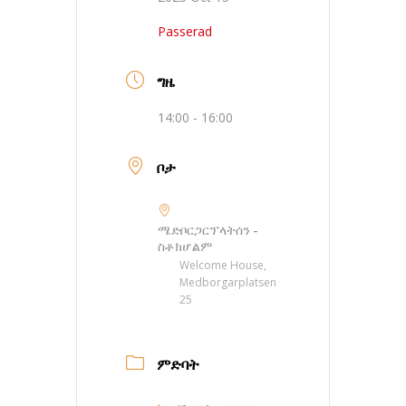
Passerad
ግዜ
14:00 - 16:00
ቦታ
ሜድቦርጋርፕላትሰን -
ስቶክሆልም
Welcome House,
Medborgarplatsen
25
ምድባት