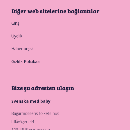
Diğer web sitelerine bağlantılar
Giriş
Üyelik
Haber arşivi
Gizlilik Politikası
Bize şu adresten ulaşın
Svenska med baby
Bagarmossens folkets hus
Lillåvägen 44
128 45 Bagarmossen