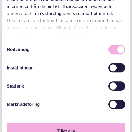
ORTAK
ORGANIZATÖRLER
information från din enhet till de sociala medier och
annons- och analysföretag som vi samarbetar med.
Dessa kan i sin tur kombinera informationen med annan
Stockholm İlçe
information som du har tillhandahållit eller som de har
İdare Kurulu
samlat in när du har använt deras tjänster.
Samtyckesval
Nödvändig
Inställningar
Statistik
Marknadsföring
1
Tillåt alla