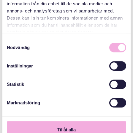
MEDARRANGÖRER
information från din enhet till de sociala medier och
annons- och analysföretag som vi samarbetar med.
Dessa kan i sin tur kombinera informationen med annan
Länsstyrelsen
information som du har tillhandahållit eller som de har
Stockholm
samlat in när du har använt deras tjänster.
Samtyckesval
Nödvändig
Inställningar
Statistik
Marknadsföring
1
Tillåt alla