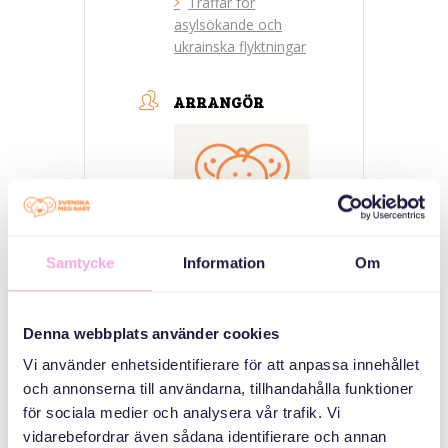
Träffar för
asylsökande och
ukrainska flyktningar
ARRANGÖR
Samtycke
Information
Om
Svenska med baby
Denna webbplats använder cookies
E-post
bokningen@svenskamedbaby.se
Vi använder enhetsidentifierare för att anpassa innehållet
och annonserna till användarna, tillhandahålla funktioner
för sociala medier och analysera vår trafik. Vi
vidarebefordrar även sådana identifierare och annan