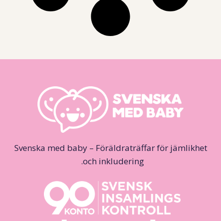
Svenska med baby – Föräldraträffar för jämlikhet
och inkludering.