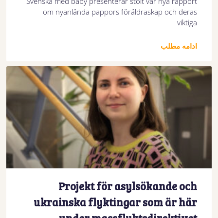
Svenska med baby presenterar stolt vår nya rapport
om nyanlända pappors föräldraskap och deras
viktiga
ادامه مطلب
Projekt för asylsökande och
ukrainska flyktingar som är här