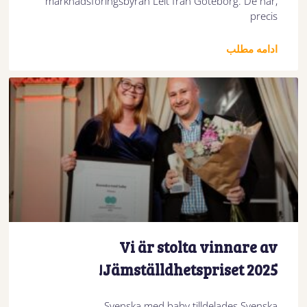
marknadsföringsbyrån Leit från Göteborg. De har,
precis
ادامه مطلب
Vi är stolta vinnare av
Jämställdhetspriset 2025!
Svenska med baby tilldelades Svenska