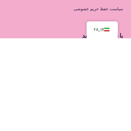
سیاست حفظ حریم خصوصی
FA_IR
با ما تماس بگیرید
Svenska med baby
Bagarmossens folkets hus
Lillåvägen 44
128 45 Bagarmossen
mail@svenskamedbaby.se
Org nr:
802502-7627