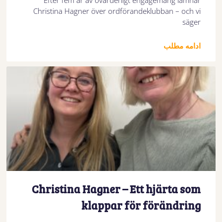
Efter fem år av ovärderligt engagemang lämnar
Christina Hagner över ordförandeklubban – och vi
säger
ادامه مطلب
Christina Hagner – Ett hjärta som
klappar för förändring