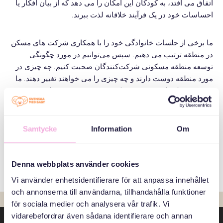
اتفاق می افتد، به کودکان این امکان را می دهد که از بیان افکار یا
احساسات خود در یک فرآیند خلاقانه لذت ببرند.
ما برخی از جلسات خانوادگی خود را با همکاری شرکت های مسکن
در منطقه ترتیب می دهیم. سپس می‌توانیم در مورد چگونگی
توسعه منطقه مسکونی شرکت‌کنندگان صحبت کنیم. چه چیزی در
مورد منطقه دوست دارند و چه چیزی را می خواهند تغییر دهند. ما
همچنین ممکن است در مورد یک موضوع زیست محیطی صحبت
کنیم، مانند تفکیک زباله یا اینکه چگونه آب به خانه های ما می رسد
و بعد از استفاده از آن چه اتفاقی برای آن می افتد.
Samtycke
Information
Om
آیا می خواهید درباره جلسات خانوادگی بیشتر بدانید،
با ما تماس
بگیرید
Denna webbplats använder cookies
Vi använder enhetsidentifierare för att anpassa innehållet
och annonserna till användarna, tillhandahålla funktioner
för sociala medier och analysera vår trafik. Vi
vidarebefordrar även sådana identifierare och annan