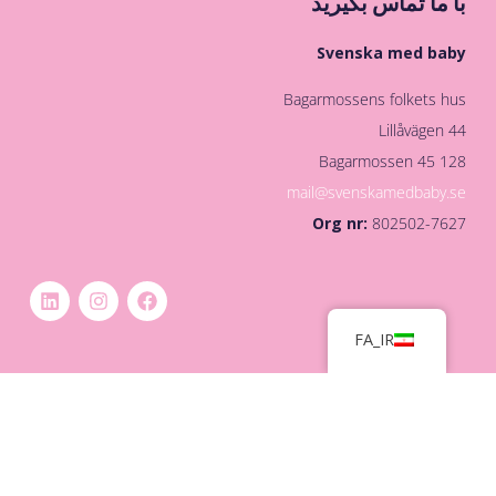
با ما تماس بگیرید
Svenska med baby
Bagarmossens folkets hus
Lillåvägen 44
128 45 Bagarmossen
mail@svenskamedbaby.se
Org nr:
802502-7627
FA_IR
© Svenska med Baby, 2024