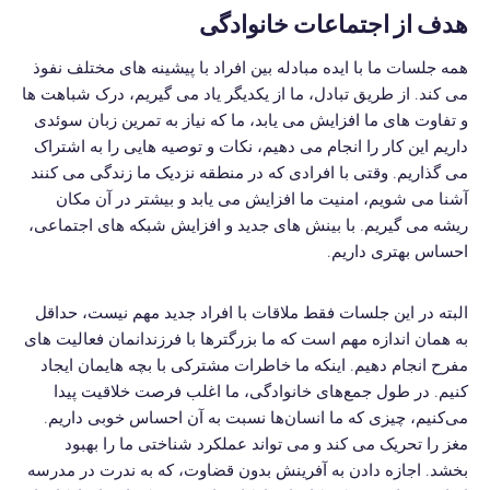
هدف از اجتماعات خانوادگی
همه جلسات ما با ایده مبادله بین افراد با پیشینه های مختلف نفوذ
می کند. از طریق تبادل، ما از یکدیگر یاد می گیریم، درک شباهت ها
و تفاوت های ما افزایش می یابد، ما که نیاز به تمرین زبان سوئدی
داریم این کار را انجام می دهیم، نکات و توصیه هایی را به اشتراک
می گذاریم. وقتی با افرادی که در منطقه نزدیک ما زندگی می کنند
آشنا می شویم، امنیت ما افزایش می یابد و بیشتر در آن مکان
ریشه می گیریم. با بینش های جدید و افزایش شبکه های اجتماعی،
احساس بهتری داریم.
البته در این جلسات فقط ملاقات با افراد جدید مهم نیست، حداقل
به همان اندازه مهم است که ما بزرگترها با فرزندانمان فعالیت های
مفرح انجام دهیم. اینکه ما خاطرات مشترکی با بچه هایمان ایجاد
کنیم. در طول جمع‌های خانوادگی، ما اغلب فرصت خلاقیت پیدا
می‌کنیم، چیزی که ما انسان‌ها نسبت به آن احساس خوبی داریم.
مغز را تحریک می کند و می تواند عملکرد شناختی ما را بهبود
بخشد. اجازه دادن به آفرینش بدون قضاوت، که به ندرت در مدرسه