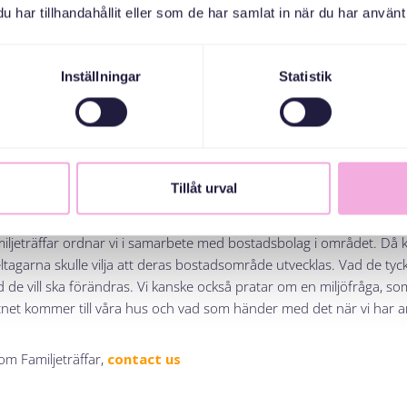
har tillhandahållit eller som de har samlat in när du har använt 
 vi delar tips och råd. När vi lär känna människor som bor i vårt n
 vi blir mer rotade på platsen. Med nya insikter och ökade sociala n
Inställningar
Statistik
nte bara mötet med nya personer som är viktigt under dessa träffar,
 vi vuxna gör roliga aktiviteter med våra barn. Att vi skapar gemens
der familjeträffarna får vi dessutom ofta möjligheten att vara krea
 mår bra av. Det stimulerar hjärnan och kan förbättra vår kognitiva
Tillåt urval
ra fritt från bedömning, vilket sällan sker i skolan, gör att barnen k
kar eller känslor i en kreativ process.
miljeträffar ordnar vi i samarbete med bostadsbolag i området. Då k
ltagarna skulle vilja att deras bostadsområde utvecklas. Vad de t
de vill ska förändras. Vi kanske också pratar om en miljöfråga, s
ttnet kommer till våra hus och vad som händer med det när vi har 
 om Familjeträffar,
contact us