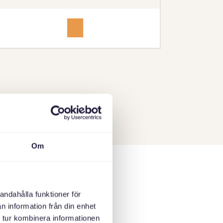
Gillerbacken Bandhagen, Gillerbacken 27A, 124 64
Bandhagen
Notification
Om
andahålla funktioner för
n information från din enhet
kgrund. Genom
 tur kombinera informationen
ehöver träna