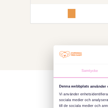
Bandhagen
Notification
Samtycke
Denna webbplats använder 
Syftet med
Vi använder enhetsidentifierar
sociala medier och analysera 
Alla våra träff
till de sociala medier och a
utbytet lär vi av