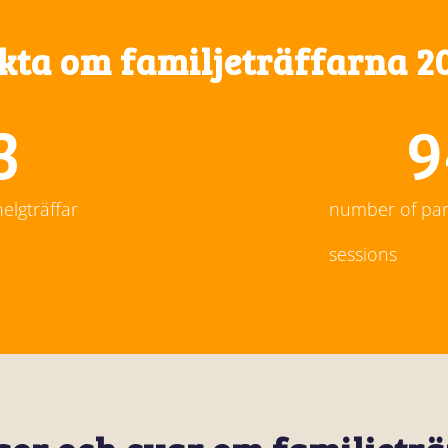
kta om familjeträffarna 2
4
9
lgträffar
number of par
sessions