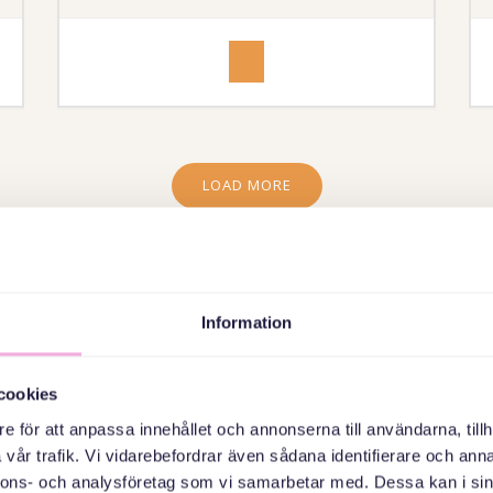
Bandhagen
Notification
LOAD MORE
Information
cookies
 familjeträffar
e för att anpassa innehållet och annonserna till användarna, tillh
vår trafik. Vi vidarebefordrar även sådana identifierare och anna
ar genomsyras av tanken på utbyte mellan människor med olika ba
nnons- och analysföretag som vi samarbetar med. Dessa kan i sin
 varandra, förståelsen för våra likheter och olikheter ökar, vi som b