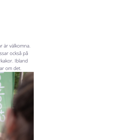
 år är välkomna.
assar också på
rkakor. Ibland
dlar om det.