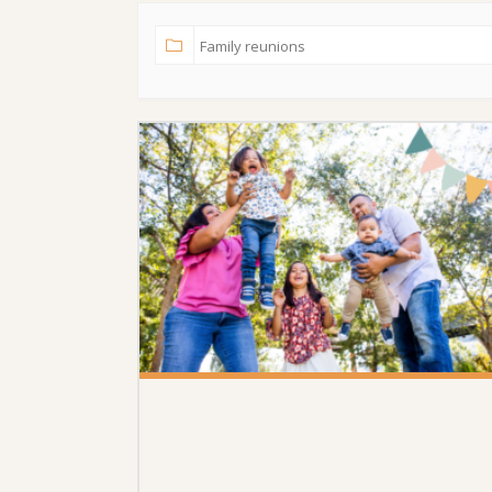
12 SEPTEMBER 2026
MIN RÖST, VÅRT KVARTER!
LEK, SKAPA & PÅVERKA
Gillerbacken Bandhagen, Gillerbacken 27A, 124 64