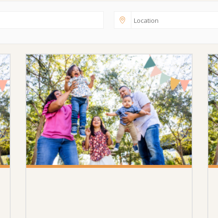
26 SEPTEMBER 2026
HEJ GRANNE! LEK, FIKA &
HITTA NYA VÄNNER!
Gillerbacken Bandhagen, Gillerbacken 27A, 124 64