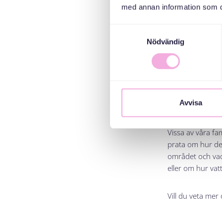
med annan information som du 
svenska gör det,
vår trygghet och
Samtyckesval
bättre.
Nödvändig
Det är förstås i
lika viktigt att
med våra små. Un
som vi människor
Avvisa
låta skapandet va
uttrycka sina tan
Vissa av våra fa
prata om hur de
området och vad 
eller om hur va
Vill du veta mer