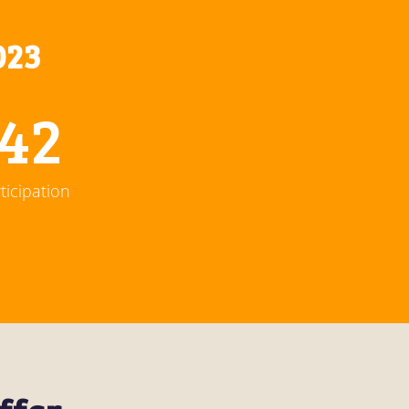
023
46
ticipation