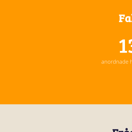
Fa
1
anordnade he