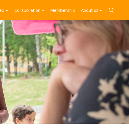
ved
Collaboration
Membership
About us