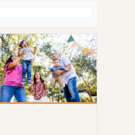
10 OKTOBER 2026
TRYGG & MODIG! UPPTÄCK
OMRÅDET TILLSAMMANS OCH
LÄR DIG OM TRYGGHET