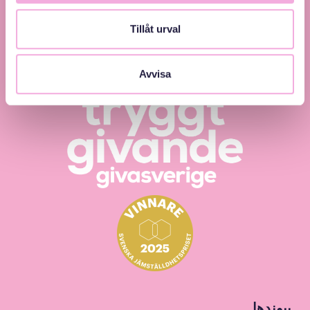
och inkludering.
Tillåt urval
Avvisa
پیوندها