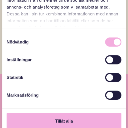
information från din enhet till de sociala medier och
stort leende.
annons- och analysföretag som vi samarbetar med.
Dessa kan i sin tur kombinera informationen med annan
information som du har tillhandahållit eller som de har
Läs fler reportage
samlat in när du har använt deras tjänster.
Samtyckesval
Nödvändig
Inställningar
Statistik
Marknadsföring
Tillåt alla
Svenska med baby – Föräldraträffar för jämlikhet