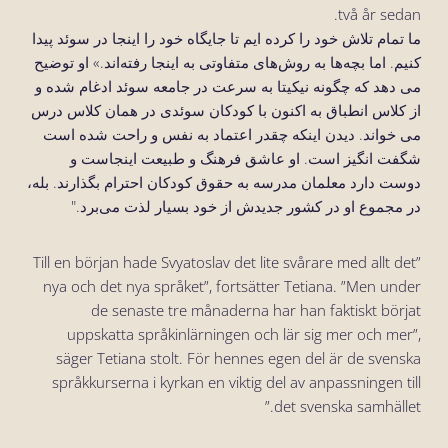
två år sedan.
ما تمام تلاش خود را کرده ایم تا جایگاه خود را اینجا در سوئد پیدا
کنیم. اما بچه‌ها به روش‌های متفاوتی به اینجا رفته‌اند.» او توضیح
می دهد که چگونه نیکیتا به سرعت در جامعه سوئد ادغام شده و
از کلاس انطباق به اکنون با کودکان سوئدی در همان کلاس درس
می خواند. دیدن اینکه چقدر اعتماد به نفس و راحت شده است
شگفت انگیز است. او عاشق فرهنگ و طبیعت اینجاست و
دوست دارد معلمان مدرسه به حقوق کودکان احترام بگذارند. بله،
در مجموع او در کشور جدیدش از خود بسیار لذت می‌برد."
”Till en början hade Svyatoslav det lite svårare med allt det
nya och det nya språket”, fortsätter Tetiana. ”Men under
de senaste tre månaderna har han faktiskt börjat
uppskatta språkinlärningen och lär sig mer och mer”,
säger Tetiana stolt. För hennes egen del är de svenska
språkkurserna i kyrkan en viktig del av anpassningen till
det svenska samhället.”