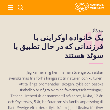
رپورتاژ
یک خانواده اوکراینی با
فرزندانی که در حال تطبیق با
سوئد هستند
Jag känner mig hemma här i Sverige och älskar
svenskarnas fria förhållningssätt till naturen och kulturen.
Att ta långa promenader i skogen, cykla och besöka
simhallen är några av mina favoritsysselsättningar,”
Tetiana Hrebeniuk, är mamma till två söner, Nikita, 12 år,
och Svyatoslav, 5 år, berättar om sin familjs anpassning till
livet i Sverige efter deras flykt från kriget i Ukraina för över