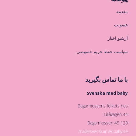
مقدمه
عضویت
آرشیو اخبار
سیاست حفظ حریم خصوصی
با ما تماس بگیرید
Svenska med baby
Bagarmossens folkets hus
Lillåvägen 44
128 45 Bagarmossen
mail@svenskamedbaby.se