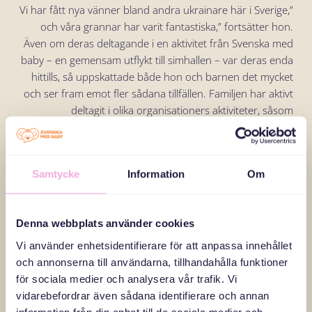
”Vi har fått nya vänner bland andra ukrainare här i Sverige,
och våra grannar har varit fantastiska,” fortsätter hon.
Även om deras deltagande i en aktivitet från Svenska med
baby – en gemensam utflykt till simhallen – var deras enda
hittills, så uppskattade både hon och barnen det mycket
och ser fram emot fler sådana tillfällen. Familjen har aktivt
deltagit i olika organisationers aktiviteter, såsom
företagskurser, föräldraskapsprogram och olika kreativa
aktiviteter. ”Nikita gick till och med med i en schackklubb
och hade så roligt på sommarlägret som klubben
Samtycke
Information
Om
anordnade.”
”Vi har engagerat oss i många olika aktiviteter för att hålla
Denna webbplats använder cookies
kontakten med andra ukrainska flyktingar och att hitta ett
Vi använder enhetsidentifierare för att anpassa innehållet
socialt sammanhang, vilket är väldigt viktigt för oss,”
och annonserna till användarna, tillhandahålla funktioner
tillägger hon. ” Jag söker inget jobb just nu, för nu är jag
för sociala medier och analysera vår trafik. Vi
fokuserad på frilansjobb som fotograf och kanske öppnar
vidarebefordrar även sådana identifierare och annan
jag ett eget företag i Stockholm”, avslutar Tatiana med ett