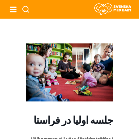
جلسه اولیا در فراستا
Välkommen till våra föräldraträffar i