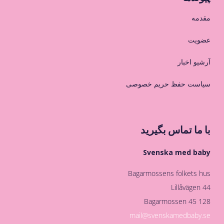
مقدمه
عضویت
آرشیو اخبار
سیاست حفظ حریم خصوصی
با ما تماس بگیرید
Svenska med baby
Bagarmossens folkets hus
Lillåvägen 44
128 45 Bagarmossen
mail@svenskamedbaby.se