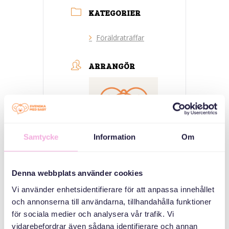
KATEGORIER
Föräldraträffar
ARRANGÖR
Samtycke
Information
Om
Svenska med baby
Denna webbplats använder cookies
E-post
Vi använder enhetsidentifierare för att anpassa innehållet
bokningen@svenskamedbaby.se
och annonserna till användarna, tillhandahålla funktioner
för sociala medier och analysera vår trafik. Vi
vidarebefordrar även sådana identifierare och annan