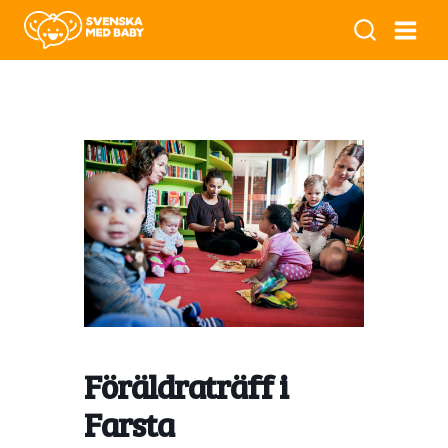
Föräldraträff i
Farsta