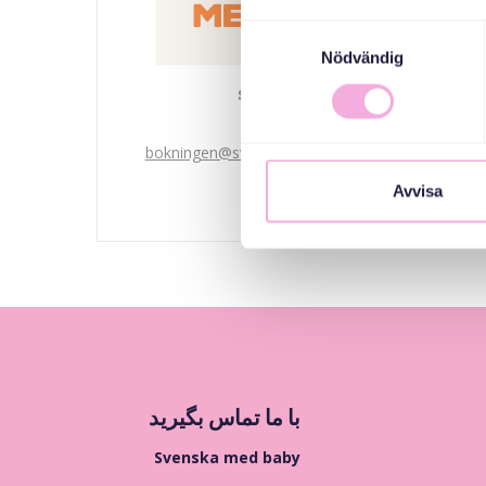
Samtyckesval
Nödvändig
Svenska med baby
Email
bokningen@svenskamedbaby.se
Avvisa
با ما تماس بگیرید
Svenska med baby