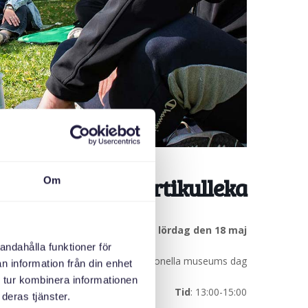
Familjelördag/Artikulleka
Om
Träff på lördag den 18 maj
andahålla funktioner för
Tema
: Internationella museums dag
n information från din enhet
 tur kombinera informationen
Tid
: 13:00-15:00
deras tjänster.