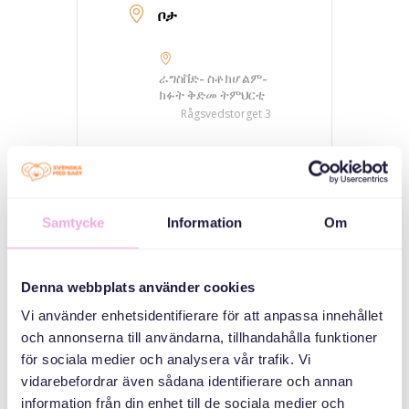
ቦታ
ራግስቨድ- ስቶክሆልም-
ክፉት ቅድመ ትምህርቲ
Rågsvedstorget 3
ምድባት
ስድራቤታዊ
Samtycke
Information
Om
ምትእኽኻብ
Denna webbplats använder cookies
ኣዳላዊ
Vi använder enhetsidentifierare för att anpassa innehållet
och annonserna till användarna, tillhandahålla funktioner
för sociala medier och analysera vår trafik. Vi
vidarebefordrar även sådana identifierare och annan
information från din enhet till de sociala medier och