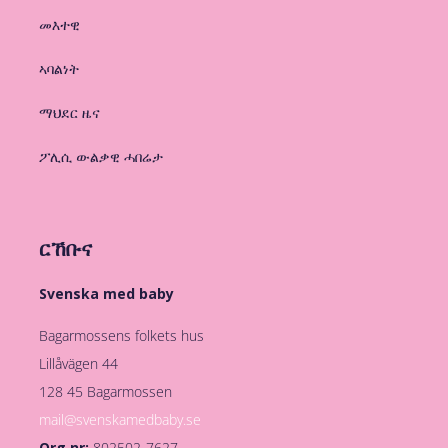
መእተዊ
ኣባልነት
ማህደር ዜና
ፖሊሲ ውልቃዊ ሓበሬታ
ርኸቡና
Svenska med baby
Bagarmossens folkets hus
Lillåvägen 44
128 45 Bagarmossen
mail@svenskamedbaby.se
Org nr:
802502-7627