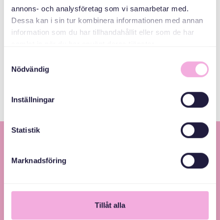
annons- och analysföretag som vi samarbetar med.
Dessa kan i sin tur kombinera informationen med annan
information som du har tillhandahållit eller som de har
Svenska med baby
samlat in när du har använt deras tjänster.
ኢመይል
Samtyckesval
bokningen@svenskamedbaby.se
Nödvändig
Inställningar
Statistik
Marknadsföring
Tillåt alla
Svenska med baby – Föräldraträffar för jämlikhet