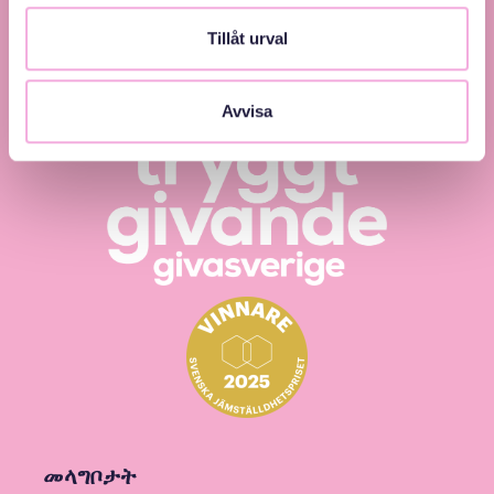
och inkludering.
Tillåt urval
Avvisa
መላግቦታት