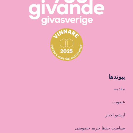
پیوندها
مقدمه
عضویت
آرشیو اخبار
سیاست حفظ حریم خصوصی