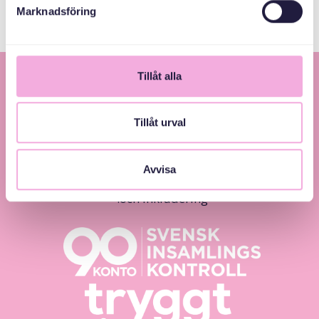
Marknadsföring
Tillåt alla
Tillåt urval
Avvisa
Svenska med baby – Föräldraträffar för jämlikhet
och inkludering.