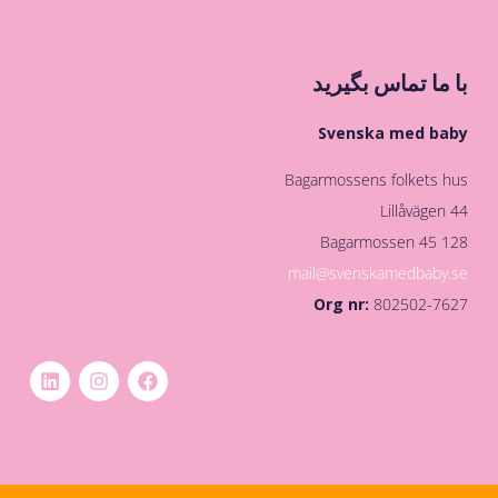
با ما تماس بگیرید
Svenska med baby
Bagarmossens folkets hus
Lillåvägen 44
128 45 Bagarmossen
mail@svenskamedbaby.se
Org nr:
802502-7627