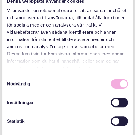
Denna webbplats använder cookies
Vi använder enhetsidentifierare för att anpassa innehållet
دسته بندی ها
och annonserna till användarna, tillhandahålla funktioner
för sociala medier och analysera vår trafik. Vi
جلسات والدین
vidarebefordrar även sådana identifierare och annan
information från din enhet till de sociala medier och
سازمان دهنده
annons- och analysföretag som vi samarbetar med.
Dessa kan i sin tur kombinera informationen med annan
information som du har tillhandahållit eller som de har
samlat in när du har använt deras tjänster.
Samtyckesval
Nödvändig
Inställningar
Svenska med baby
Email
Statistik
bokningen@svenskamedbaby.se