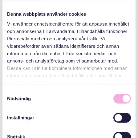
Dibber, Edsbergs
torg 1
Denna webbplats använder cookies
Vi använder enhetsidentifierare för att anpassa innehållet
och annonserna till användarna, tillhandahålla funktioner
КАТЕГОРІЇ
för sociala medier och analysera vår trafik. Vi
vidarebefordrar även sådana identifierare och annan
Батьківські збори
information från din enhet till de sociala medier och
annons- och analysföretag som vi samarbetar med.
Dessa kan i sin tur kombinera informationen med annan
ОРГАНІЗАТОР
information som du har tillhandahållit eller som de har
samlat in när du har använt deras tjänster.
Samtyckesval
Nödvändig
Inställningar
Svenska med baby
Statistik