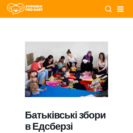
Батьківські збори
в Едсберзі