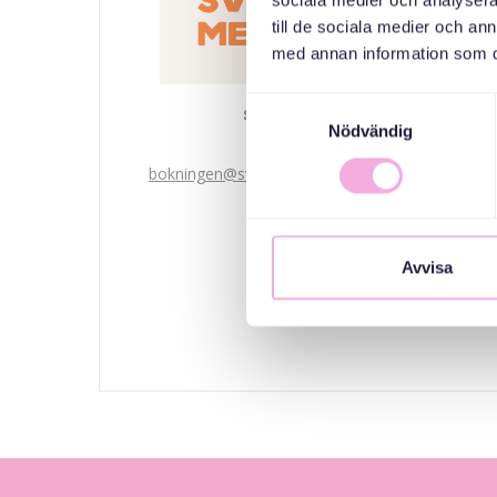
sociala medier och analysera 
till de sociala medier och a
med annan information som du 
Samtyckesval
Svenska med baby
Nödvändig
Email
bokningen@svenskamedbaby.se
MEDARRANGÖRER
Avvisa
Stockholms Stad