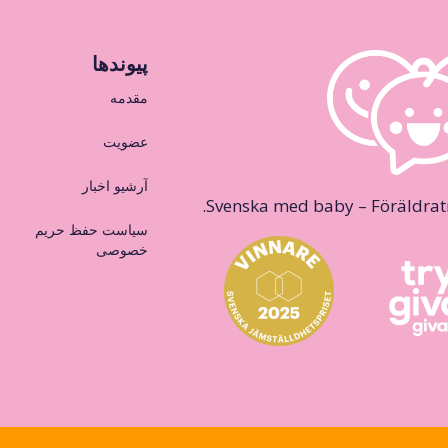
پیوندها
مقدمه
عضویت
آرشیو اخبار
Svenska med baby – Föräldraträ
سیاست حفظ حریم
خصوصی