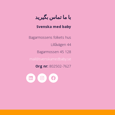
با ما تماس بگیرید
Svenska med baby
Bagarmossens folkets hus
Lillåvägen 44
128 45 Bagarmossen
mail@svenskamedbaby.se
Org nr:
802502-7627