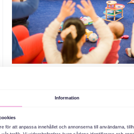
Information
Kom till Kista Öppna förskola. Träffa nya kompisar, kanske n
cookies
Till denna träff vä
e för att anpassa innehållet och annonserna till användarna, tillh