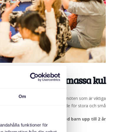
Sång, fika och massa kul.
Om
ågon från ett annat land. Vi skapar möten som är viktiga
och roliga, både för stora och små.
lkomnar vi småbarnsfamiljer med barn upp till 2 år.
andahålla funktioner för