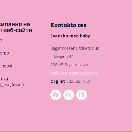
илання на
Kontakta oss
і веб-сайти
Svenska med baby
п
Bagarmossens folkets hus
ство
Lillåvägen 44
128 45 Bagarmossen
в новин
mail@svenskamedbaby.se
тика
Org nr:
802502-7627
іденційності