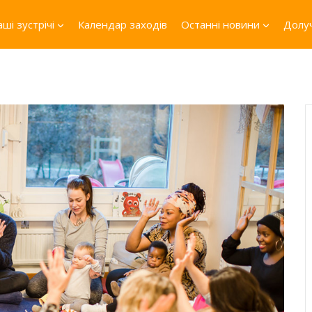
ші зустрічі
Календар заходів
Останні новини
Долуч