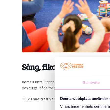
Sång, fika och massa kul.
Kom till Kista Öppna förskola. Träffa nya kompisar, kan
Samtycke
och roliga, både för stora och små.
Denna webbplats använder 
Till denna träff välkomnar vi småbarnsfamiljer med
Vi använder enhetsidentifierar