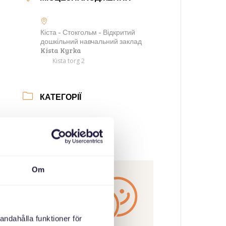
Кіста - Стокгольм - Відкритий
дошкільний навчальний заклад
Kista Kyrka
Kista torg 2
КАТЕГОРІЇ
Батьківські збори
ОРГАНІЗАТОР
Om
andahålla funktioner för