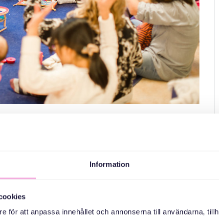
ske någon från ett annat land. Vi skapar möten som är viktiga
Information
cookies
 barn upp till 2 år.
e för att anpassa innehållet och annonserna till användarna, tillh