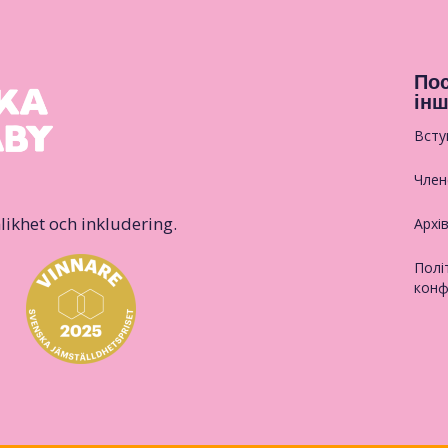
Пос
інш
Всту
Член
likhet och inkludering.
Архі
Полі
конф