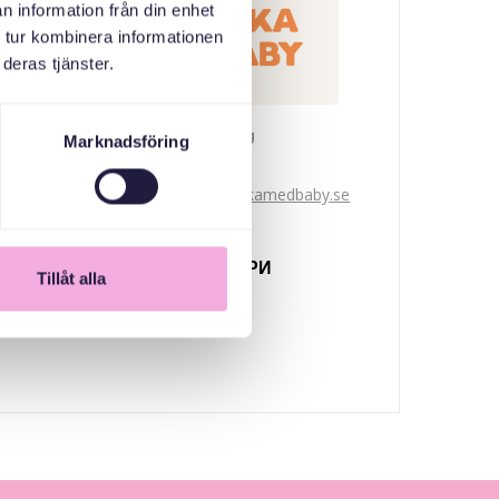
n information från din enhet
 tur kombinera informationen
deras tjänster.
Svenska med baby
Marknadsföring
Email
bokningen@svenskamedbaby.se
СПІВОРГАНІЗАТОРИ
Tillåt alla
Stockholms Stad