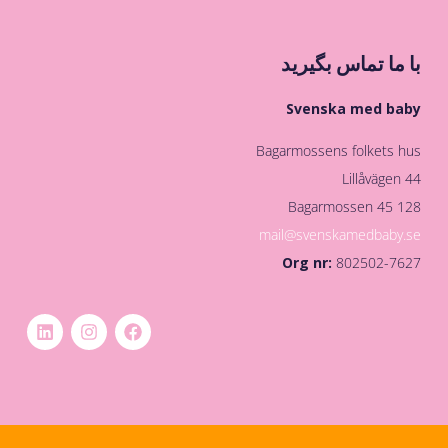
با ما تماس بگیرید
Svenska med baby
Bagarmossens folkets hus
Lillåvägen 44
128 45 Bagarmossen
mail@svenskamedbaby.se
Org nr:
802502-7627