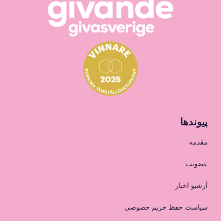
پیوندها
مقدمه
عضویت
آرشیو اخبار
سیاست حفظ حریم خصوصی