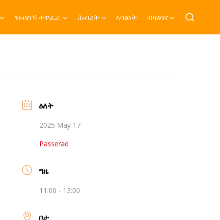
ንነብስኻ ተዋፈራ
ሕብረት
ኣባልነት
ብዛዕባና
ዕለት
2025 May 17
Passerad
ግዜ
11:00 - 13:00
ቦታ