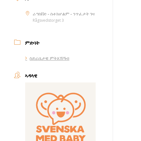
ራግስቨድ - ስቶክሆልም - ንጥፈታት ገዛ
Rågsvedstorget 3
ምድባት
ስድራቤታዊ ምትእኽኻብ
ኣዳላዊ