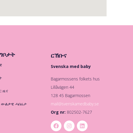
ግቦታት
ርኸቡና
ዊ
Svenska med baby
ት
Bagarmossens folkets hus
Lillåvägen 44
ር ዜና
128 45 Bagarmossen
mail@svenskamedbaby.se
 ውልቃዊ ሓበሬታ
Org nr:
802502-7627