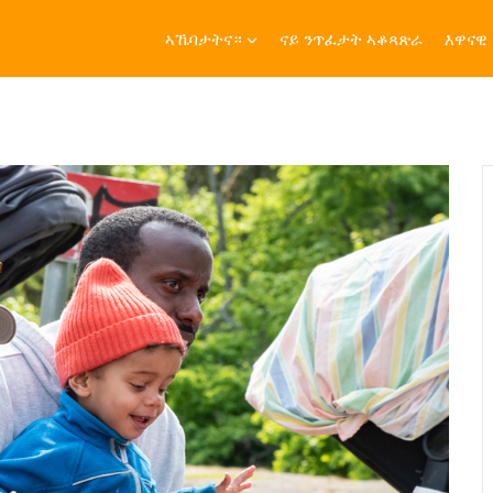
ኣኼባታትና።
ናይ ንጥፈታት ኣቆጻጽራ
እዋናዊ