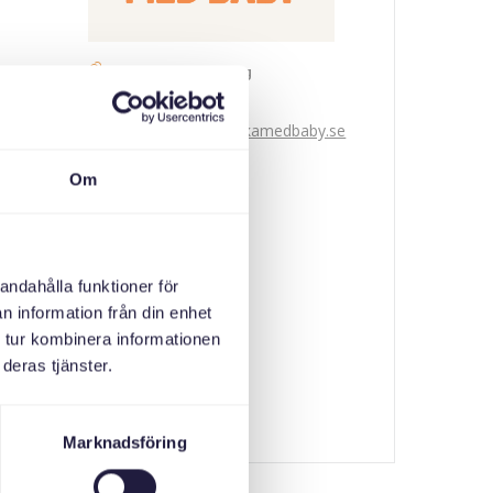
Svenska med baby
ኢመይል
bokningen@svenskamedbaby.se
Om
ተሓባበርቲ ኣዳለውቲ
Familjebostäder
andahålla funktioner för
Svenska Bostäder
n information från din enhet
 tur kombinera informationen
deras tjänster.
Stockholmshem
Marknadsföring