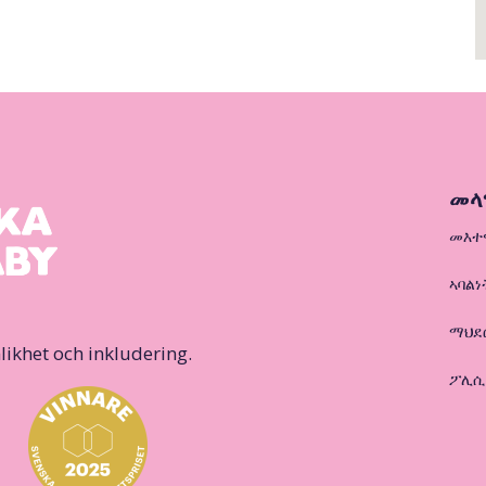
መላ
መእተ
ኣባልነ
ማህደ
likhet och inkludering.
ፖሊሲ