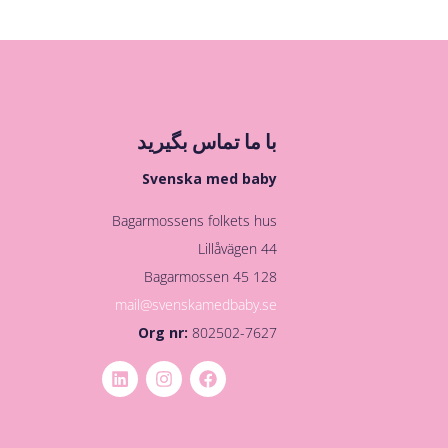
با ما تماس بگیرید
Svenska med baby
Bagarmossens folkets hus
Lillåvägen 44
128 45 Bagarmossen
mail@svenskamedbaby.se
Org nr:
802502-7627