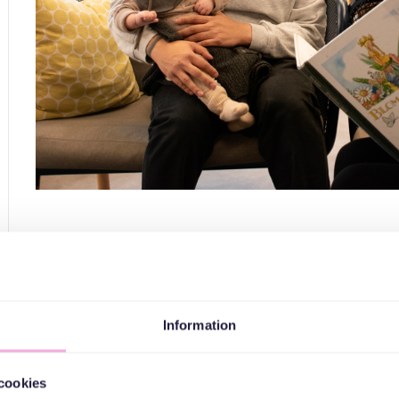
Tre ge
Att läsa böcker för barn gör dem mer benägna att själva börja
sedan läser vi i mindre grupper. Vi 
Information
Till denna träff välkomnar vi småbarnsfamiljer med bar
cookies