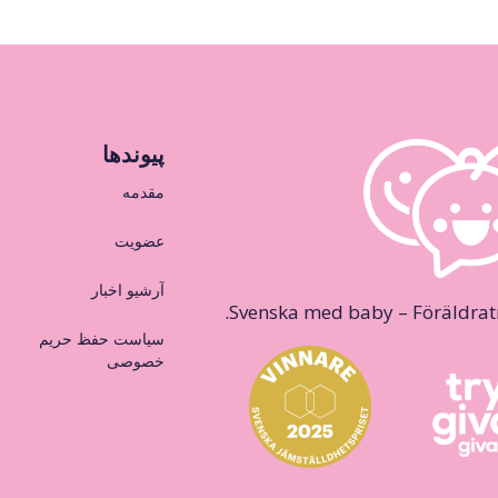
پیوندها
مقدمه
عضویت
آرشیو اخبار
Svenska med baby – Föräldraträ
سیاست حفظ حریم
خصوصی