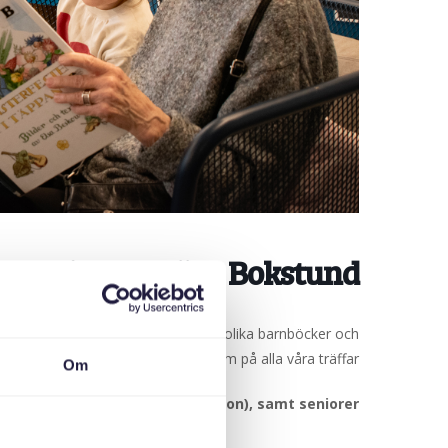
nerationer möts: Bokstund
 läsa. En bibliotekarie berättar om olika barnböcker och
kommer självklart att fika också, som på alla våra träffar.
Om
n upp till 2 år (även äldre syskon), samt seniorer.