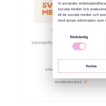
Vi använder enhetsidentifierar
sociala medier och analysera 
till de sociala medier och a
med annan information som du 
Svenska med baby
Samtyckesval
Email
Nödvändig
bokningen@svenskamedbaby.se
MEDARRANGÖRER
Avvisa
Allmänna arvsfonden
Stockholms Stad