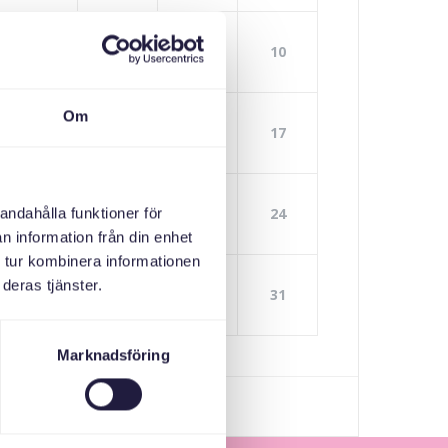
13
12
11
10
Om
20
19
18
17
27
26
25
24
andahålla funktioner för
n information från din enhet
 tur kombinera informationen
deras tjänster.
3
2
1
31
Marknadsföring