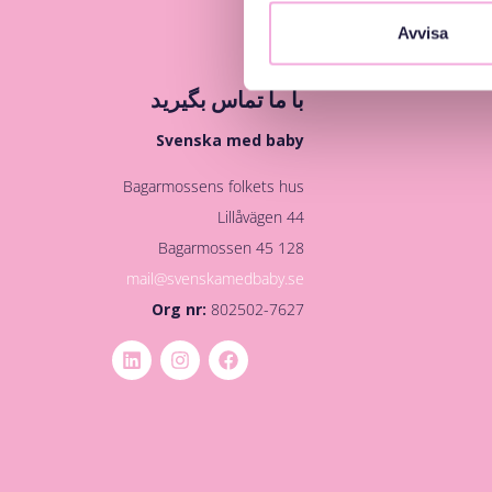
Avvisa
با ما تماس بگیرید
Svenska med baby
Bagarmossens folkets hus
Lillåvägen 44
128 45 Bagarmossen
mail@svenskamedbaby.se
Org nr:
802502-7627