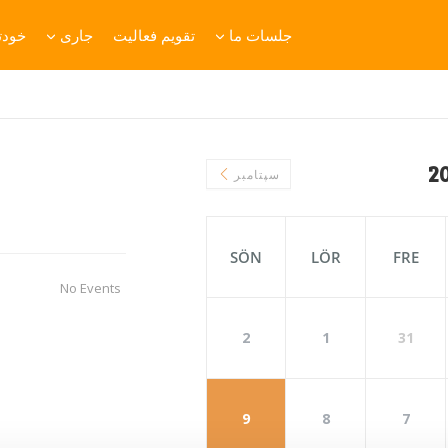
جلسات ما
تقویم فعالیت
جاری
خودتا
سپتامبر
SÖN
LÖR
FRE
No Events
2
1
31
9
8
7