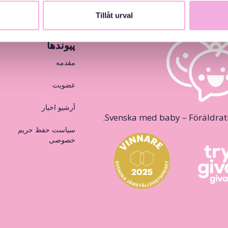
Tillåt urval
پیوندها
مقدمه
عضویت
آرشیو اخبار
Svenska med baby – Föräldraträ
سیاست حفظ حریم
خصوصی