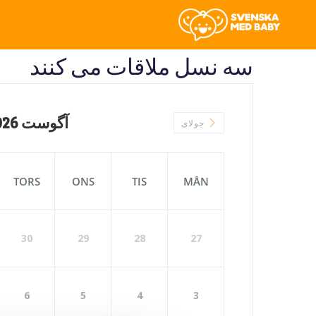
سه نسل ملاقات می کنند
آگوست 2026
جولای
TORS
ONS
TIS
MÅN
30
29
28
27
6
5
4
3