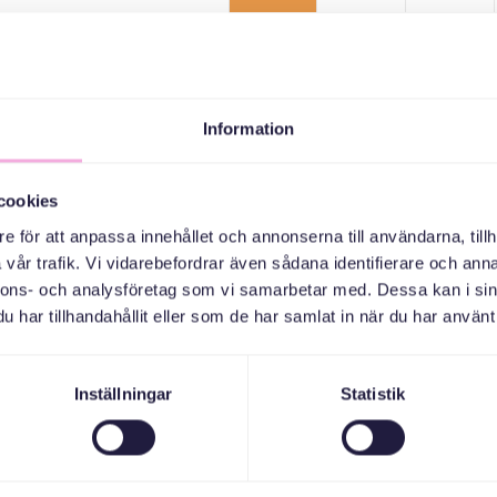
16
15
14
Information
23
22
21
cookies
30
29
28
e för att anpassa innehållet och annonserna till användarna, tillh
vår trafik. Vi vidarebefordrar även sådana identifierare och anna
nnons- och analysföretag som vi samarbetar med. Dessa kan i sin
har tillhandahållit eller som de har samlat in när du har använt 
6
5
4
Inställningar
Statistik