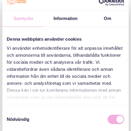
دسته بندی ها
Samtycke
Information
Om
جلسات والدین
سه نسل ملاقات می
کنند
Denna webbplats använder cookies
Vi använder enhetsidentifierare för att anpassa innehållet
سازمان دهنده
och annonserna till användarna, tillhandahålla funktioner
för sociala medier och analysera vår trafik. Vi
vidarebefordrar även sådana identifierare och annan
information från din enhet till de sociala medier och
annons- och analysföretag som vi samarbetar med.
Dessa kan i sin tur kombinera informationen med annan
information som du har tillhandahållit eller som de har
samlat in när du har använt deras tjänster.
Svenska med baby
Samtyckesval
Nödvändig
Email
bokningen@svenskamedbaby.se