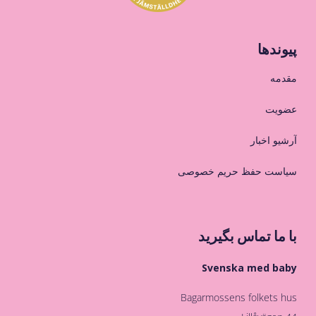
پیوندها
مقدمه
عضویت
آرشیو اخبار
سیاست حفظ حریم خصوصی
با ما تماس بگیرید
Svenska med baby
Bagarmossens folkets hus