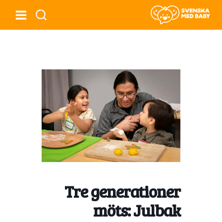
Tre generationer
möts: Julbak