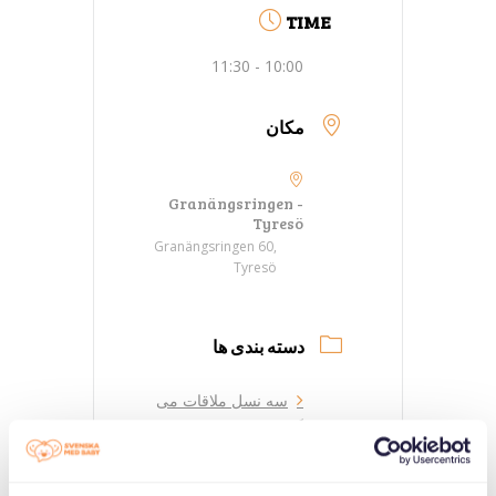
TIME
10:00 - 11:30
مکان
Granängsringen -
Tyresö
Granängsringen 60,
Tyresö
دسته بندی ها
سه نسل ملاقات می
کنند
سازمان دهنده