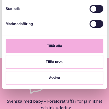
Tyresö kommun
Statistik
Marknadsföring
Länsstyrelsen
Stockholm
Tillåt alla
Tillåt urval
Avvisa
Svenska med baby – Föräldraträffar för jämlikhet
och inkludering.