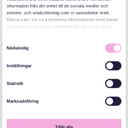
MEDARRANGÖRER
information från din enhet till de sociala medier och
annons- och analysföretag som vi samarbetar med.
Dessa kan i sin tur kombinera informationen med annan
Allmänna
information som du har tillhandahållit eller som de har
arvsfonden
samlat in när du har använt deras tjänster.
Samtyckesval
Nödvändig
Inställningar
Statistik
Marknadsföring
1
Tillåt alla