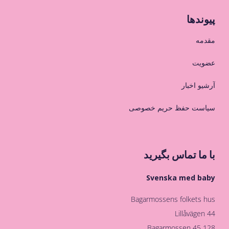
پیوندها
مقدمه
عضویت
آرشیو اخبار
سیاست حفظ حریم خصوصی
با ما تماس بگیرید
Svenska med baby
Bagarmossens folkets hus
Lillåvägen 44
128 45 Bagarmossen