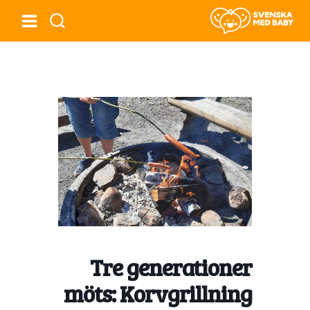
Tre generationer
möts: Korvgrillning