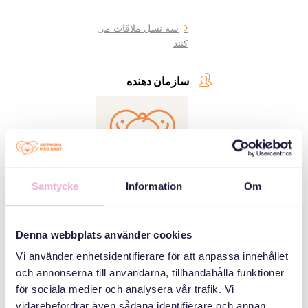
سه نسل ملاقات می
کنند
سازمان دهنده
Samtycke
Information
Om
Svenska med baby
Denna webbplats använder cookies
Email
Vi använder enhetsidentifierare för att anpassa innehållet
bokningen@svenskamedbaby.se
och annonserna till användarna, tillhandahålla funktioner
för sociala medier och analysera vår trafik. Vi
vidarebefordrar även sådana identifierare och annan